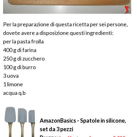
Per la preparazione di questa ricetta per sei persone,
dovete avere a disposizione questi ingredienti:
per la pasta frolla
400 g di farina
250 g di zucchero
100 g di burro
3 uova
1 limone
acqua q.b
AmazonBasics - Spatole in silicone,
set da 3 pezzi