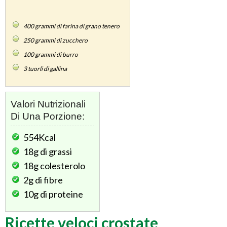
400
grammi di farina di grano tenero
250
grammi di zucchero
100
grammi di burro
3
tuorli di gallina
Valori Nutrizionali
Di Una Porzione:
554Kcal
18g
di grassi
18g
colesterolo
2g
di fibre
10g
di proteine
Ricette veloci crostate