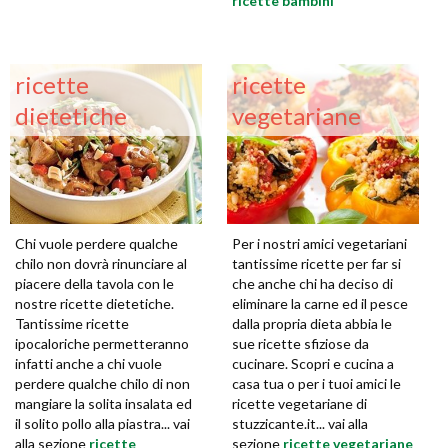
ricette bambini
ricette
ricette
dietetiche
vegetariane
Chi vuole perdere qualche
Per i nostri amici vegetariani
chilo non dovrà rinunciare al
tantissime ricette per far si
piacere della tavola con le
che anche chi ha deciso di
nostre ricette dietetiche.
eliminare la carne ed il pesce
Tantissime ricette
dalla propria dieta abbia le
ipocaloriche permetteranno
sue ricette sfiziose da
infatti anche a chi vuole
cucinare. Scopri e cucina a
perdere qualche chilo di non
casa tua o per i tuoi amici le
mangiare la solita insalata ed
ricette vegetariane di
il solito pollo alla piastra... vai
stuzzicante.it... vai alla
alla sezione
ricette
sezione
ricette vegetariane