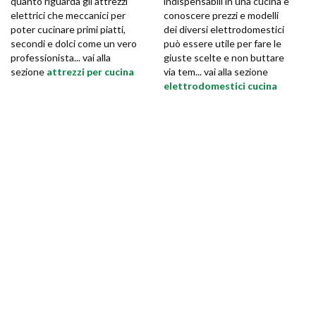
quanto riguarda gli attrezzi
indispensabili in una cucina e
elettrici che meccanici per
conoscere prezzi e modelli
poter cucinare primi piatti,
dei diversi elettrodomestici
secondi e dolci come un vero
può essere utile per fare le
professionista... vai alla
giuste scelte e non buttare
sezione
attrezzi per cucina
via tem... vai alla sezione
elettrodomestici cucina