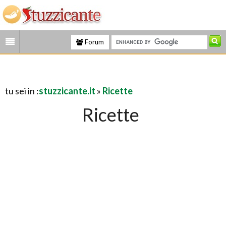
Forum
tu sei in :
stuzzicante.it
»
Ricette
Ricette