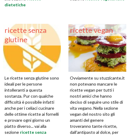
dietetiche
ricette senza
ricette vegan
glutine
Le ricette senza glutine sono
Ovviamente su stuzzicante.it
ideali per le persone
non potevano mancare le
intolleranti a questa
ricette vegan per tutti i
sostanza. Pur con qualche
nostri amici che hanno
difficoltà è possibile infatti
deciso di seguire uno stile di
anche per i celiaci cucinare
vita vegano. Nella sezione
delle ottime ricette ai fornelli
vegan del nostro sito gli
e provare ogni giorno un
amanti del genere
piatto diverso... vai alla
troveranno tante ricette,
sezione
ricette senza
dall'antipasto al dolce, per