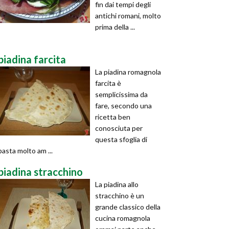
fin dai tempi degli
antichi romani, molto
prima della ...
piadina farcita
La piadina romagnola
farcita è
semplicissima da
fare, secondo una
ricetta ben
conosciuta per
questa sfoglia di
pasta molto am ...
piadina stracchino
La piadina allo
stracchino è un
grande classico della
cucina romagnola