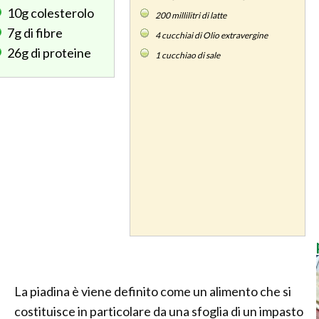
10g
colesterolo
200
millilitri di latte
7g
di fibre
4
cucchiai di Olio extravergine
26g
di proteine
1
cucchiao di sale
La piadina è viene definito come un alimento che si
costituisce in particolare da una sfoglia di un impasto