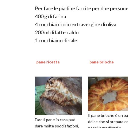
Per fare le piadine farcite per due persone
400 g di farina
4 cucchiai di olio extravergine di oliva
200 ml di latte caldo
1 cucchiaino di sale
pane ricetta
pane brioche
Il pane brioche è un p
Fare il pane in casa può
dolce che si prepara c
dare molte soddisfazioni,
pochi ingredienti e