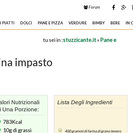
Forum
 PIATTI
DOLCI
PANE E PIZZA
VERDURE
BIMBY
BERE
IN 
tu sei in :
stuzzicante.it
»
Pane e
ina impasto
alori Nutrizionali
Lista Degli Ingredienti
i Una Porzione:
783Kcal
10g
di grassi
400
grammi di farina di grano tenero