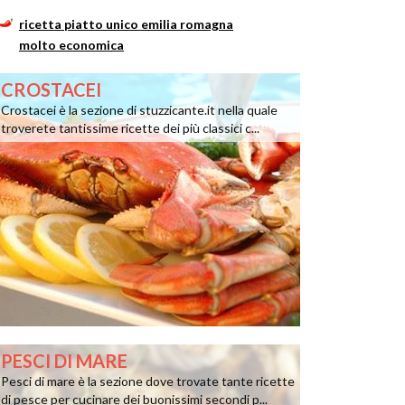
ricetta piatto unico emilia romagna
molto economica
CROSTACEI
Crostacei è la sezione di stuzzicante.it nella quale
troverete tantissime ricette dei più classici c...
PESCI DI MARE
Pesci di mare è la sezione dove trovate tante ricette
di pesce per cucinare dei buonissimi secondi p...