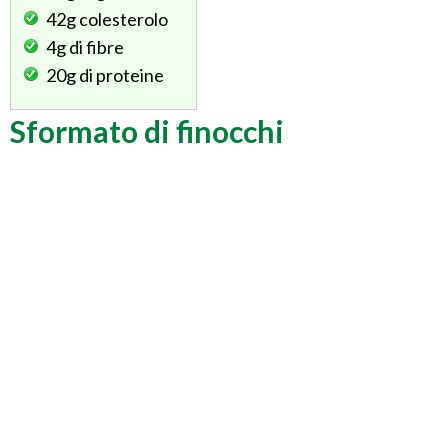
42g
colesterolo
4g
di fibre
20g
di proteine
Sformato di finocchi