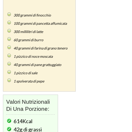
300
grammi di finocchio
100
grammi di pancetta affumicata
300
millilitri di latte
60
grammi di burro
40
grammi di farina di grano tenero
1
pizzico di noce moscata
40
grammi di pane grattuggiato
1
pizzico di sale
1
spolverata di pepe
Valori Nutrizionali
Di Una Porzione:
614Kcal
42g
di grassi