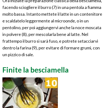
Ora iniziate la preparazione classica della besciamella,
facendo sciogliere il burro (7) in una pentola a fiamma
molto bassa. Intanto mettete il latte in un contenitore
e scaldatelo leggermente al microonde, o in un
pentolino, per poi aggiungervi anche la noce moscata
in polvere (8), per mescolarla bene al latte. Nel
frattempo il burro si sarà fuso, e potrete setacciarvi
dentro la farina (9), per evitare di formare grumi, con
un pizzico di sale.
Finite la besciamella