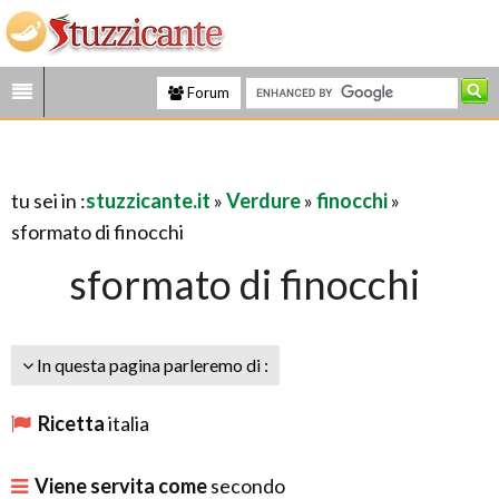
Forum
tu sei in :
stuzzicante.it
»
Verdure
»
finocchi
»
sformato di finocchi
sformato di finocchi
In questa pagina parleremo di :
Ricetta
italia
Viene servita come
secondo