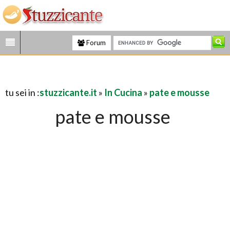
Forum
tu sei in :
stuzzicante.it
»
In Cucina
»
pate e mousse
pate e mousse