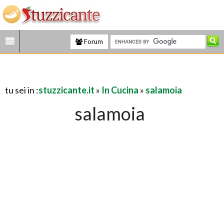
Forum
tu sei in :
stuzzicante.it
»
In Cucina
»
salamoia
salamoia