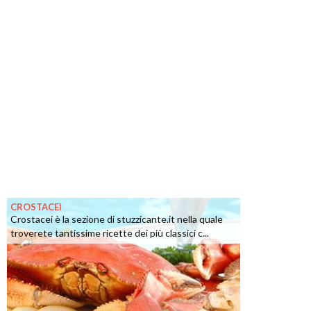
CROSTACEI
Crostacei è la sezione di stuzzicante.it nella quale
troverete tantissime ricette dei più classici c...