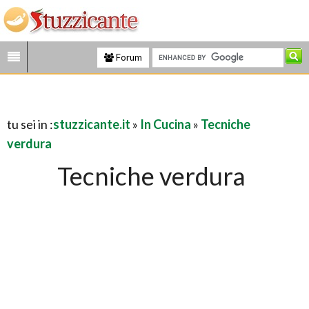
Forum
tu sei in :
stuzzicante.it
»
In Cucina
»
Tecniche
verdura
Tecniche verdura