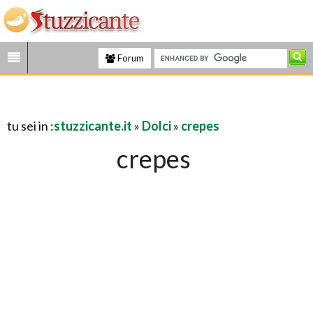
Forum
tu sei in :
stuzzicante.it
»
Dolci
»
crepes
crepes