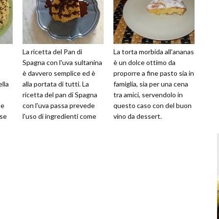
La ricetta del Pan di
La torta morbida all'ananas
Spagna con l'uva sultanina
è un dolce ottimo da
è davvero semplice ed è
proporre a fine pasto sia in
ella
alla portata di tutti. La
famiglia, sia per una cena
ricetta del pan di Spagna
tra amici, servendolo in
ne
con l'uva passa prevede
questo caso con del buon
ase
l'uso di ingredienti come
vino da dessert.
di
farina, zucchero, uova, o