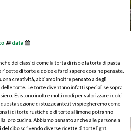
ico
data
che dei classici come la torta di riso e la torta di pasta
e ricette di torte e dolce e farci sapere cosa ne pensate.
buona creatività, abbiamo inoltre pensato a degli
elle torte. Le torte diventano infatti speciali se sopra
iero. Esistono inoltre molti modi per valorizzare i dolci
in questa sezione di stuzzicante.it vi spiegheremo come
onati di torte rustiche e di torte al limone potranno
ella loro cucina. Abbiamo pensato anche alle persone a
 del cibo scrivendo diverse ricette di torte light.