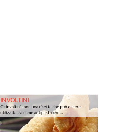
INVOLTINI
Gli involtini sono una ricetta che può essere
utilizzata sia come antipasto che ...