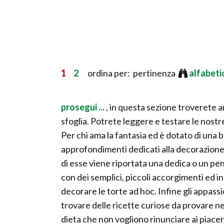
1
2
ordina per: pertinenza
alfabet
prosegui ...
, in questa sezione troverete an
sfoglia. Potrete leggere e testare le nostr
Per chi ama la fantasia ed è dotato di una 
approfondimenti dedicati alla decorazione d
di esse viene riportata una dedica o un pens
con dei semplici, piccoli accorgimenti ed 
decorare le torte ad hoc. Infine gli appassi
trovare delle ricette curiose da provare n
dieta che non vogliono rinunciare ai piaceri