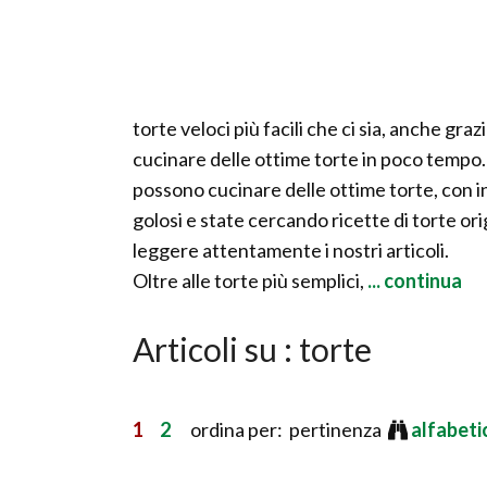
torte veloci più facili che ci sia, anche g
cucinare delle ottime torte in poco tempo. 
possono cucinare delle ottime torte, con in
golosi e state cercando ricette di torte orig
leggere attentamente i nostri articoli.
Oltre alle torte più semplici,
... continua
Articoli su : torte
1
2
ordina per: pertinenza
alfabet