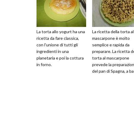
La torta allo yogurt ha una
La ricetta della torta al
ricetta da fare classica,
mascarpone è molto
con l'unione di tutti gli
semplice e rapida da
ingredienti in una
preparare. La ricetta d
planetaria e poi la cottura
torta al mascarpone
in forno.
prevede la preparazio
del pan di Spagna, a b
di uova, zucchero, olio 
semi di g