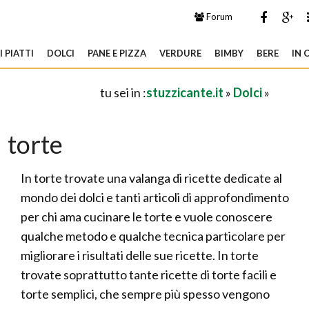
Forum
 PIATTI
DOLCI
PANE E PIZZA
VERDURE
BIMBY
BERE
IN 
tu sei in :
stuzzicante.it
»
Dolci
»
torte
In torte trovate una valanga di ricette dedicate al
mondo dei dolci e tanti articoli di approfondimento
per chi ama cucinare le torte e vuole conoscere
qualche metodo e qualche tecnica particolare per
migliorare i risultati delle sue ricette. In torte
trovate soprattutto tante ricette di torte facili e
torte semplici, che sempre più spesso vengono