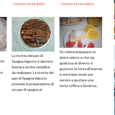
ricette torte dolci
ricette torte veloci
Se volete preparare un
La ricetta del pan di
dolce veloce e che sia
ete
Spagna bigusto è davvero
qualcosa di diverso e
buona e anche semplice
gustoso, la torta all'arancia
so
da realizzare. La ricetta del
è un'ottimo modo per
e
pan di Spagna bigusto
servire e gustare una
prevede la preparazione di
torta soffice e favolosa.
un pan di spagna al
cioccolato e uno bianco, i
cui