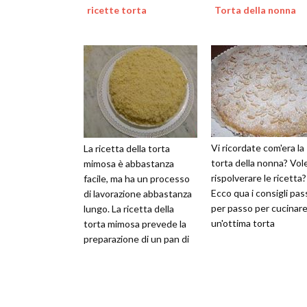
ricette torta
Torta della nonna
Vi ricordate com'era la
La ricetta della torta
torta della nonna? Vol
mimosa è abbastanza
rispolverare le ricetta?
facile, ma ha un processo
Ecco qua i consigli pas
di lavorazione abbastanza
per passo per cucinar
lungo. La ricetta della
un'ottima torta
torta mimosa prevede la
preparazione di un pan di
Spagna da farcire con
crema e p