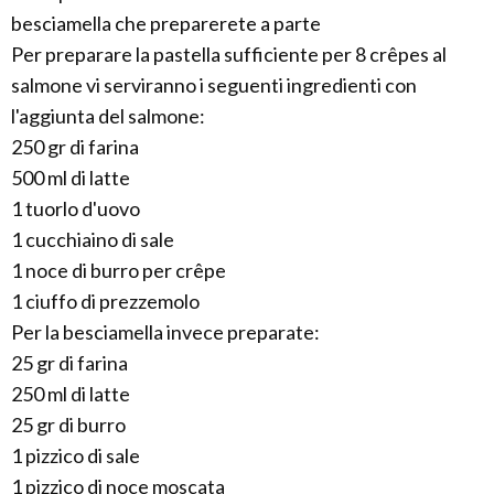
besciamella che preparerete a parte
Per preparare la pastella sufficiente per 8 crêpes al
salmone vi serviranno i seguenti ingredienti con
l'aggiunta del salmone:
250 gr di farina
500 ml di latte
1 tuorlo d'uovo
1 cucchiaino di sale
1 noce di burro per crêpe
1 ciuffo di prezzemolo
Per la besciamella invece preparate:
25 gr di farina
250 ml di latte
25 gr di burro
1 pizzico di sale
1 pizzico di noce moscata