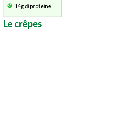
14g
di proteine
Le crêpes