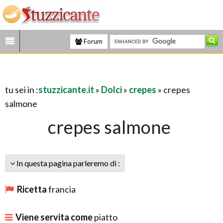
Forum
tu sei in :
stuzzicante.it
»
Dolci
»
crepes
» crepes
salmone
crepes salmone
In questa pagina parleremo di :
Ricetta
francia
Viene servita come
piatto