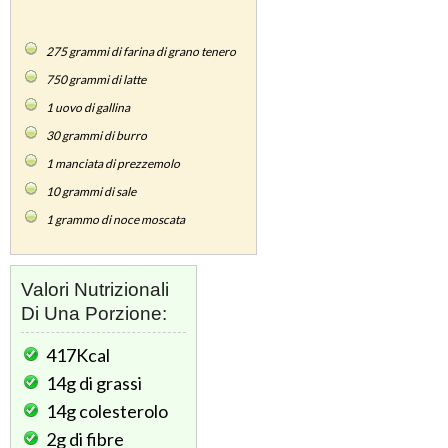
275
grammi di farina di grano tenero
750
grammi di latte
1
uovo di gallina
30
grammi di burro
1
manciata di prezzemolo
10
grammi di sale
1
grammo di noce moscata
Valori Nutrizionali
Di Una Porzione:
417Kcal
14g
di grassi
14g
colesterolo
2g
di fibre