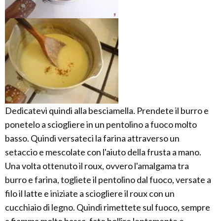
Dedicatevi quindi alla besciamella. Prendete il burro e
ponetelo a sciogliere in un pentolino a fuoco molto
basso. Quindi versateci la farina attraverso un
setaccio e mescolate con l'aiuto della frusta a mano.
Una volta ottenuto il roux, ovvero l'amalgama tra
burro e farina, togliete il pentolino dal fuoco, versate a
filo il latte e iniziate a sciogliere il roux con un
cucchiaio di legno. Quindi rimettete sul fuoco, sempre
a fiamma molto bassa, fate bollire lentamente e