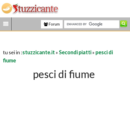
Forum
tu sei in :
stuzzicante.it
»
Secondi piatti
»
pesci di
fiume
pesci di fiume