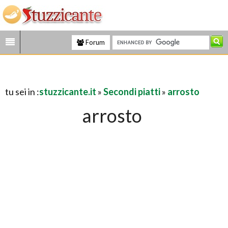
Forum
tu sei in :
stuzzicante.it
»
Secondi piatti
»
arrosto
arrosto