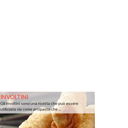
INVOLTINI
Gli involtini sono una ricetta che può essere
utilizzata sia come antipasto che ...