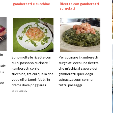
gamberetti e zucchine
Ricette con gamberetti
surgelati
 in
Sono molte le ricette con
Per cucinare i gamberetti
cui si possono cucinare i
surgelati ecco una ricetta
uale
gamberetti con le
che mischia al sapore dei
una
zucchine, tra cui quella che
gamberetti quell degli
vede gli ortaggi ridotti in
spinaci...scopri con noi
dee
crema dove poggiare i
tutti i passaggi
crostacei.