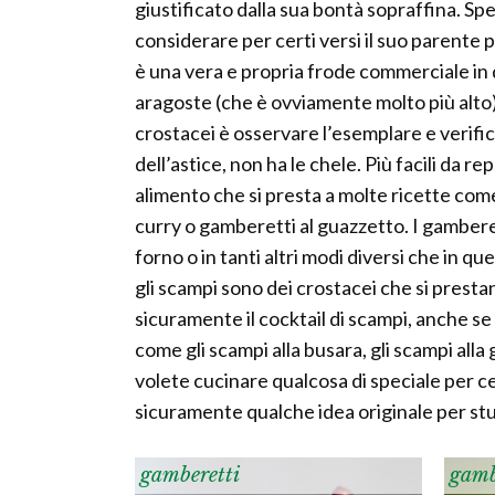
giustificato dalla sua bontà sopraffina. Sp
considerare per certi versi il suo parent
è una vera e propria frode commerciale in
aragoste (che è ovviamente molto più alto).
crostacei è osservare l’esemplare e verific
dell’astice, non ha le chele. Più facili da
alimento che si presta a molte ricette co
curry o gamberetti al guazzetto. I gamberet
forno o in tanti altri modi diversi che in
gli scampi sono dei crostacei che si presta
sicuramente il cocktail di scampi, anche se e
come gli scampi alla busara, gli scampi alla 
volete cucinare qualcosa di speciale per c
sicuramente qualche idea originale per stupi
gamberetti
gamb