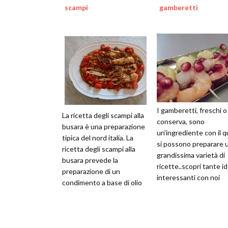
scampi
gamberetti
I gamberetti, freschi o
La ricetta degli scampi alla
conserva, sono
busara è una preparazione
un'ingrediente con il q
tipica del nord italia. La
si possono preparare 
ricetta degli scampi alla
grandissima varietà di
busara prevede la
ricette..scopri tante i
preparazione di un
interessanti con noi
condimento a base di olio
extravergine di oliva
lasciat