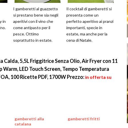
I gamberetti al guazzetto
Il cocktail di gamberetti si
si prestano bene sia negli
presenta come un
y in
aperitivi con il vino che
perfetto aperitivo ai pranzi
ino.
come antipasto per il
importanti, specie in
pesce. Ottimo
estate, ma anche per la
soprattutto in estate.
cena di Natale.
 Calda, 5,5L Friggitrice Senza Olio, Air Fryer con 11
p Warm, LED Touch Screen, Tempo Temperatura
FOA, 100 Ricette PDF, 1700W
Prezzo:
in offerta su
gamberetti alla
gamberetti fritti
catalana