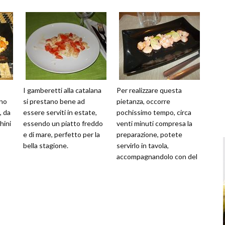
I gamberetti alla catalana
Per realizzare questa
ono
si prestano bene ad
pietanza, occorre
, da
essere serviti in estate,
pochissimo tempo, circa
hini
essendo un piatto freddo
venti minuti compresa la
e di mare, perfetto per la
preparazione, potete
bella stagione.
servirlo in tavola,
accompagnandolo con del
buon vino bianco.