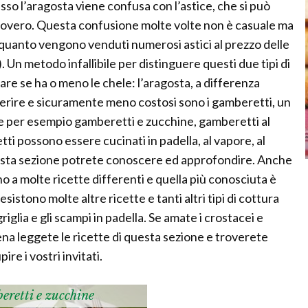
esso l’aragosta viene confusa con l’astice, che si può
e povero. Questa confusione molte volte non è casuale ma
 quanto vengono venduti numerosi astici al prezzo delle
 Un metodo infallibile per distinguere questi due tipi di
are se ha o meno le chele: l’aragosta, a differenza
 reperire e sicuramente meno costosi sono i gamberetti, un
me per esempio gamberetti e zucchine, gamberetti al
ti possono essere cucinati in padella, al vapore, al
 questa sezione potrete conoscere ed approfondire. Anche
no a molte ricette differenti e quella più conosciuta è
sistono molte altre ricette e tanti altri tipi di cottura
griglia e gli scampi in padella. Se amate i crostacei e
ena leggete le ricette di questa sezione e troverete
re i vostri invitati.
eretti e zucchine