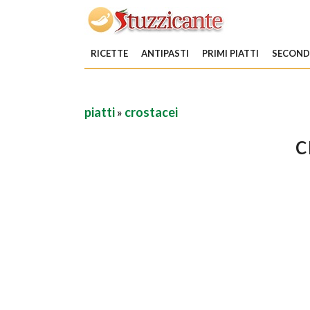
RICETTE
ANTIPASTI
PRIMI PIATTI
SECONDI
piatti
»
crostacei
c