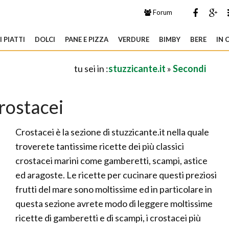
Forum
 PIATTI
DOLCI
PANE E PIZZA
VERDURE
BIMBY
BERE
IN 
tu sei in :
stuzzicante.it
»
Secondi
rostacei
Crostacei è la sezione di stuzzicante.it nella quale
troverete tantissime ricette dei più classici
crostacei marini come gamberetti, scampi, astice
ed aragoste. Le ricette per cucinare questi preziosi
frutti del mare sono moltissime ed in particolare in
questa sezione avrete modo di leggere moltissime
ricette di gamberetti e di scampi, i crostacei più