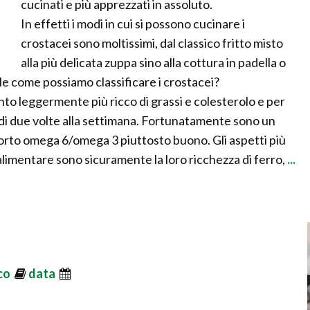
cucinati e più apprezzati in assoluto.
In effetti i modi in cui si possono cucinare i
crostacei sono moltissimi, dal classico fritto misto
alla più delicata zuppa sino alla cottura in padella o
nale come possiamo classificare i crostacei?
ento leggermente più ricco di grassi e colesterolo e per
 di due volte alla settimana. Fortunatamente sono un
pporto omega 6/omega 3 piuttosto buono. Gli aspetti più
 alimentare sono sicuramente la loro ricchezza di ferro,
...
ico
data