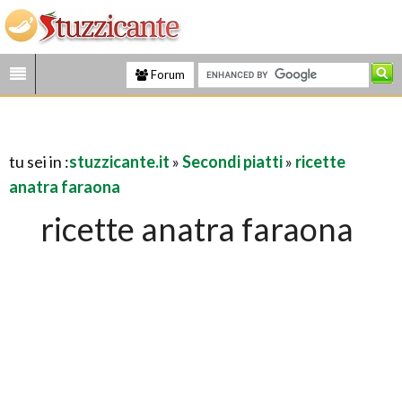
Forum
tu sei in :
stuzzicante.it
»
Secondi piatti
»
ricette
anatra faraona
ricette anatra faraona