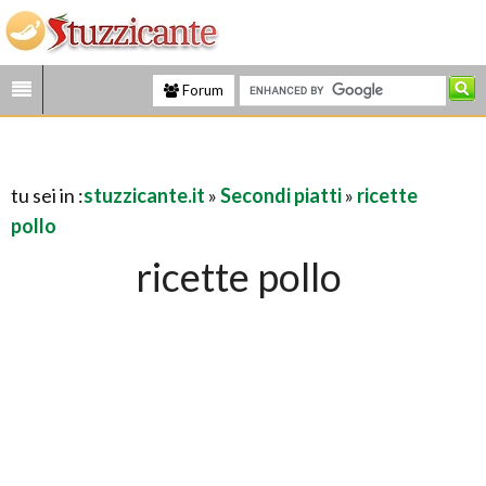
Forum
tu sei in :
stuzzicante.it
»
Secondi piatti
»
ricette
pollo
ricette pollo