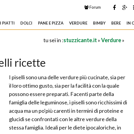
Forum
 PIATTI
DOLCI
PANE E PIZZA
VERDURE
BIMBY
BERE
IN 
tu sei in :
stuzzicante.it
»
Verdure
»
elli ricette
I piselli sono una delle verdure più cucinate, sia per
il loro ottimo gusto, sia per la facilità con la quale
possono essere preparati. Facenti parte della
famiglia delle leguminose, i piselli sono ricchissimi di
acqua ma un po'più carenti in termini di proteine e
glucidi se confrontati con le altre verdure della
stessa famiglia. Ideali per le diete ipocaloriche, in