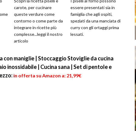
to
Scopri la ricetta piselli e
I piselli al forno possono
carote, per cucinare
essere presentati sia in
 come
queste verdure come
famiglia che agli ospiti,
contorno o come parte da
speziati da una manciata di
integrare in ricette più
curry con gli ortaggi prima
complesse...leggi il nostro
lessati.
articolo
la con maniglie | Stoccaggio Stoviglie da cucina
iaio inossidabile | Cucina sana | Set di pentole e
ezzo:
in offerta su Amazon a: 21,99€