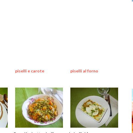
piselli e carote
piselli al forno