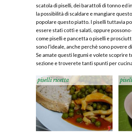
scatola di piselli, dei barattoli di tonno ed
la possibilità di scaldare e mangiare quest
popolare questo piatto. I piselli tuttavi
essere stati cotti e salati, oppure posson
come piselli e pancetta o piselli e prosciu
sono l'ideale, anche perchè sono povere di
Se amate questi legumi e volete scoprire tut
sezione e troverete tanti spunti per cucinare
piselli ricetta
pisel