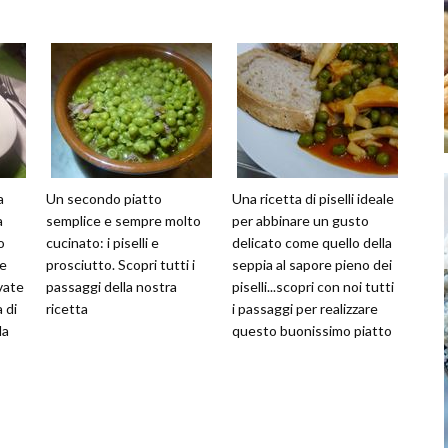
a
Un secondo piatto
Una ricetta di piselli ideale
a
semplice e sempre molto
per abbinare un gusto
o
cucinato: i piselli e
delicato come quello della
le
prosciutto. Scopri tutti i
seppia al sapore pieno dei
vate
passaggi della nostra
piselli...scopri con noi tutti
 di
ricetta
i passaggi per realizzare
la
questo buonissimo piatto