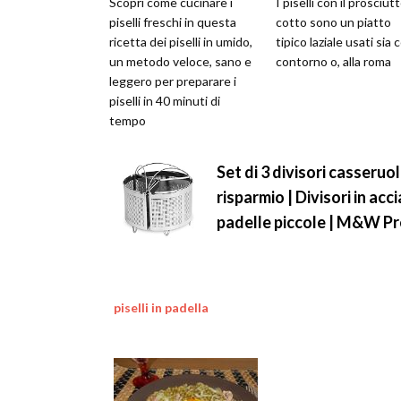
Scopri come cucinare i
I piselli con il prosciut
piselli freschi in questa
cotto sono un piatto
ricetta dei piselli in umido,
tipico laziale usati sia
un metodo veloce, sano e
contorno o, alla roma
leggero per preparare i
piselli in 40 minuti di
tempo
Set di 3 divisori casseruo
risparmio | Divisori in acc
padelle piccole | M&W
Pr
piselli in padella