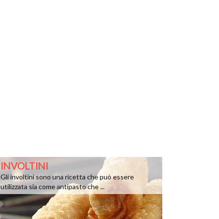
INVOLTINI
Gli involtini sono una ricetta che può essere
utilizzata sia come antipasto che ...