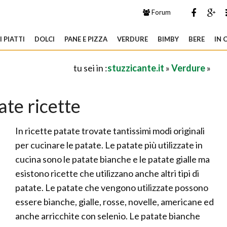
Forum
 PIATTI
DOLCI
PANE E PIZZA
VERDURE
BIMBY
BERE
IN 
tu sei in :
stuzzicante.it
»
Verdure
»
ate ricette
In ricette patate trovate tantissimi modi originali
per cucinare le patate. Le patate più utilizzate in
cucina sono le patate bianche e le patate gialle ma
esistono ricette che utilizzano anche altri tipi di
patate. Le patate che vengono utilizzate possono
essere bianche, gialle, rosse, novelle, americane ed
anche arricchite con selenio. Le patate bianche