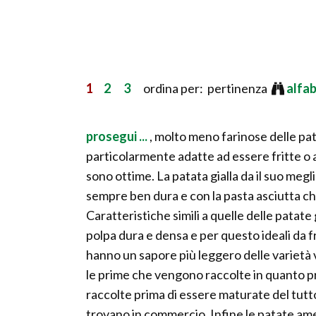
1
2
3
ordina per: pertinenza
alfa
prosegui ...
, molto meno farinose delle pat
particolarmente adatte ad essere fritte o 
sono ottime. La patata gialla da il suo meg
sempre ben dura e con la pasta asciutta che
Caratteristiche simili a quelle delle patate
polpa dura e densa e per questo ideali da f
hanno un sapore più leggero delle varietà
le prime che vengono raccolte in quanto
raccolte prima di essere maturate del tutt
trovano in commercio. Infine le patate ame