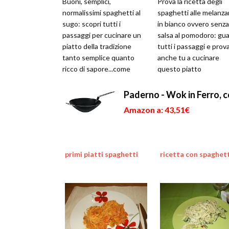
Buoni, semplici,
Prova la ricetta degli
normalissimi spaghetti al
spaghetti alle melanz
sugo: scopri tutti i
in bianco ovvero senza
passaggi per cucinare un
salsa al pomodoro: gu
piatto della tradizione
tutti i passaggi e prov
tanto semplice quanto
anche tu a cucinare
ricco di sapore...come
questo piatto
tutte le cose migliori
Paderno - Wok in Ferro, 
Amazon a: 43,51€
primi piatti spaghetti
ricetta con spaghet