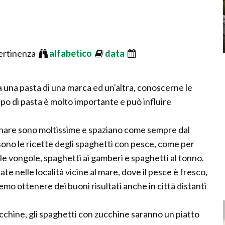
ertinenza
alfabetico
data
ra una pasta di una marca ed un'altra, conoscerne le
ipo di pasta è molto importante e può influire
cinare sono moltissime e spaziano come sempre dal
 sono le ricette degli spaghetti con pesce, come per
le vongole, spaghetti ai gamberi e spaghetti al tonno.
e nelle località vicine al mare, dove il pesce è fresco,
 ottenere dei buoni risultati anche in città distanti
ucchine, gli spaghetti con zucchine saranno un piatto