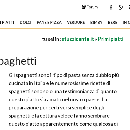
Forum
 PIATTI
DOLCI
PANE E PIZZA
VERDURE
BIMBY
BERE
IN 
tu sei in :
stuzzicante.it
»
Primi piatti
paghetti
Gli spaghetti sono il tipo di pasta senza dubbio più
cucinata in Italia e le numerosissime ricette di
spaghetti sono solo una testimonianza di quanto
questo piatto sia amato nel nostro paese. La
preparazione per certi versi semplice degli
spaghetti e la cottura veloce fanno sembrare
questo piatto apparentemente come qualcosa di