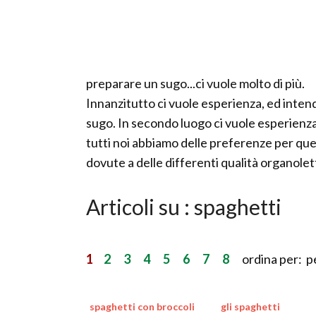
preparare un sugo...ci vuole molto di più.
Innanzitutto ci vuole esperienza, ed inten
sugo. In secondo luogo ci vuole esperienz
tutti noi abbiamo delle preferenze per que
dovute a delle differenti qualità organolet
Articoli su : spaghetti
1
2
3
4
5
6
7
8
ordina per: p
spaghetti con broccoli
gli spaghetti