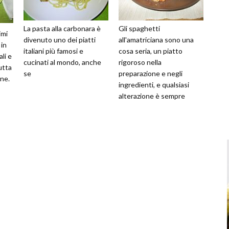
La pasta alla carbonara è
Gli spaghetti
imi
divenuto uno dei piatti
all'amatriciana sono una
 in
italiani più famosi e
cosa seria, un piatto
li e
cucinati al mondo, anche
rigoroso nella
utta
se
preparazione e negli
ne.
ingredienti, e qualsiasi
alterazione è sempre
malvista