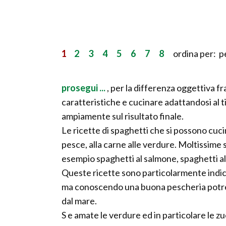
1
2
3
4
5
6
7
8
ordina per: p
prosegui ...
, per la differenza oggettiva f
caratteristiche e cucinare adattandosi al t
ampiamente sul risultato finale.
Le ricette di spaghetti che si possono cu
pesce, alla carne alle verdure. Moltissime
esempio spaghetti al salmone, spaghetti al
Queste ricette sono particolarmente indicat
ma conoscendo una buona pescheria potremo
dal mare.
S e amate le verdure ed in particolare le z