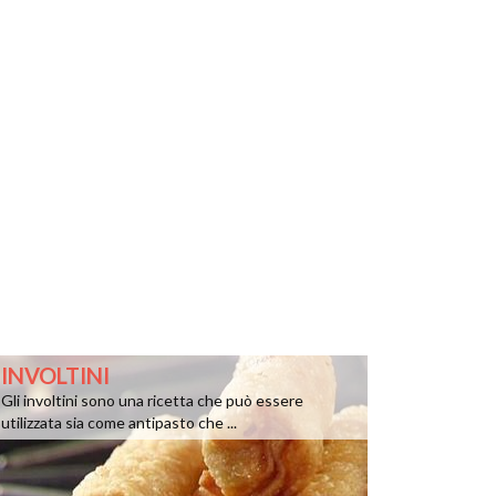
INVOLTINI
Gli involtini sono una ricetta che può essere
utilizzata sia come antipasto che ...