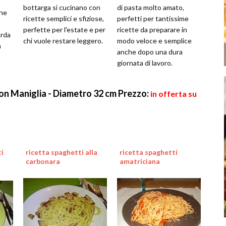
bottarga si cucinano con
di pasta molto amato,
ane
ricette semplici e sfiziose,
perfetti per tantissime
perfette per l'estate e per
ricette da preparare in
arda
chi vuole restare leggero.
modo veloce e semplice
a
anche dopo una dura
giornata di lavoro.
con Maniglia - Diametro 32 cm
Prezzo:
in offerta su
ti
ricetta spaghetti alla
ricetta spaghetti
carbonara
amatriciana