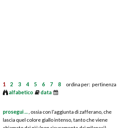
1
2
3
4
5
6
7
8
ordina per: pertinenza
alfabetico
data
prosegui ...
, ossia con l’aggiunta di zafferano, che
lascia quel colore giallo intenso, tanto che viene
chiamato dai più (non sicuramente dai milanesi)