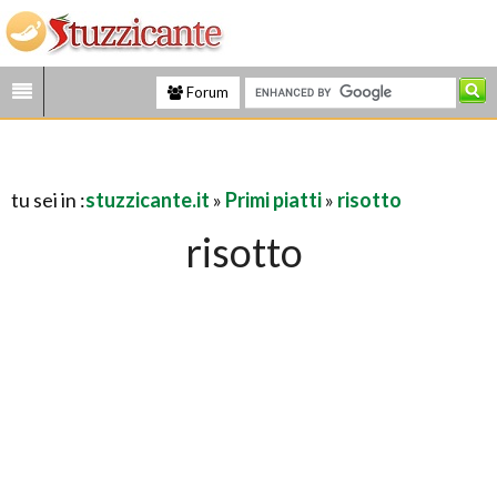
Forum
tu sei in :
stuzzicante.it
»
Primi piatti
»
risotto
risotto