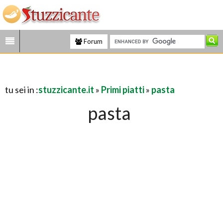
Forum
tu sei in :
stuzzicante.it
»
Primi piatti
»
pasta
pasta