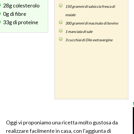
28g
colesterolo
150
grammi di salsiccia fresca di
0g
di fibre
maiale
33g
di proteine
300
grammi di macinato di bovino
1
manciata di sale
3
cucchiai di Olio extravergine
Oggi vi proponiamo una ricetta molto gustosa da
realizzare facilmente in casa, con l’aggiunta di