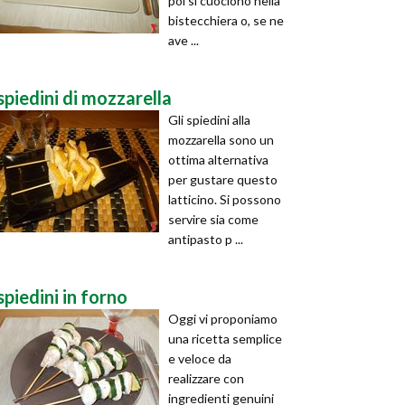
poi si cuociono nella
bistecchiera o, se ne
ave ...
spiedini di mozzarella
Gli spiedini alla
mozzarella sono un
ottima alternativa
per gustare questo
latticino. Si possono
servire sia come
antipasto p ...
spiedini in forno
Oggi vi proponiamo
una ricetta semplice
e veloce da
realizzare con
ingredienti genuini