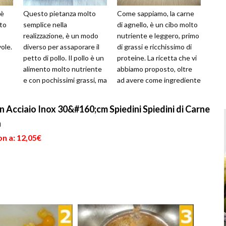
 è
Questo pietanza molto
Come sappiamo, la carne
to
semplice nella
di agnello, è un cibo molto
realizzazione, è un modo
nutriente e leggero, primo
vole.
diverso per assaporare il
di grassi e ricchissimo di
petto di pollo. Il pollo è un
proteine. La ricetta che vi
alimento molto nutriente
abbiamo proposto, oltre
e con pochissimi grassi, ma
ad avere come ingrediente
ricco di proteine utili al
base le costolet...
no...
n Acciaio Inox 30&#160;cm Spiedini Spiedini di Carne
a
n a: 12,05€