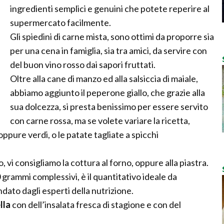
ingredienti semplici e genuini che potete reperire al
supermercato facilmente.
Gli spiedini di carne mista, sono ottimi da proporre sia
per una cena in famiglia, sia tra amici, da servire con
del buon vino rosso dai sapori fruttati.
Oltre alla cane di manzo ed alla salsiccia di maiale,
abbiamo aggiunto il peperone giallo, che grazie alla
sua dolcezza, si presta benissimo per essere servito
con carne rossa, ma se volete variare la ricetta,
pure verdi, o le patate tagliate a spicchi
 vi consigliamo la cottura al forno, oppure alla piastra.
grammi complessivi, è il quantitativo ideale da
ato dagli esperti della nutrizione.
lla
con dell’insalata fresca di stagione e con del