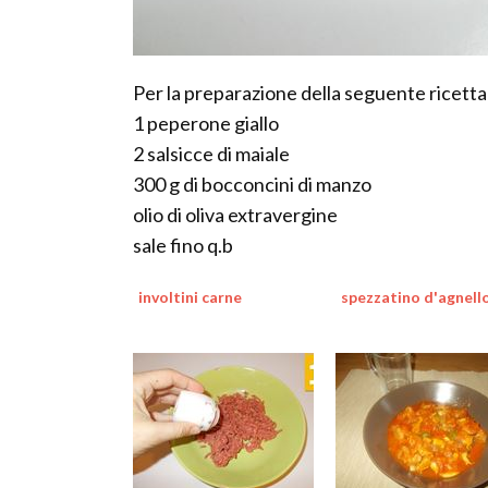
Per la preparazione della seguente ricetta
1 peperone giallo
2 salsicce di maiale
300 g di bocconcini di manzo
olio di oliva extravergine
sale fino q.b
involtini carne
spezzatino d'agnell