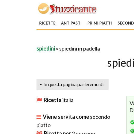
RICETTE
ANTIPASTI
PRIMI PIATTI
SECONDI
spiedini
» spiedini in padella
spiedi
In questa pagina parleremo di :
Ricetta
italia
V
D
Viene servita come
secondo
piatto
Ricetta per
2
persone