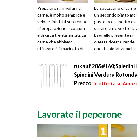
Preparare gli involtini di
Lo spezzatino di carne
carne, è molto semplice e
un secondo piatto mol
veloce, infatti il suo tempo
gustoso e saporito da
di preparazione e cottura
servire sulle vostre ta
è di circa trenta minuti. La
L'agnello presente in
carne che abbiamo
questa ricetta, rende
utilizzato è il macinato di
questa pietanza molto
manzo, ricco di p...
delicata, nella sua
consistenza ed...
rukauf 20&#160;Spiedini i
Spiedini Verdura Rotond
Prezzo:
in offerta su Amazo
Lavorate il peperone