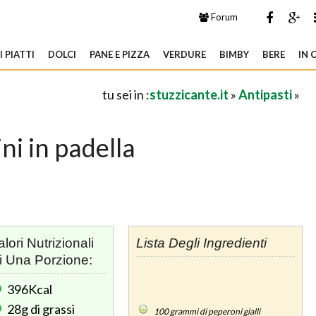
Forum
 PIATTI
DOLCI
PANE E PIZZA
VERDURE
BIMBY
BERE
IN 
tu sei in :
stuzzicante.it
»
Antipasti
»
ni in padella
alori Nutrizionali
Lista Degli Ingredienti
i Una Porzione:
396Kcal
28g
di grassi
100
grammi di peperoni gialli