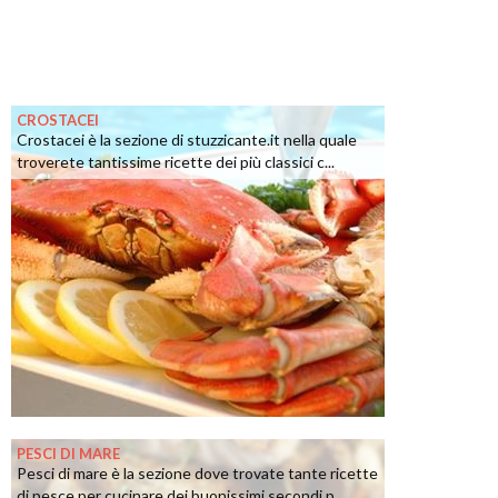
CROSTACEI
Crostacei è la sezione di stuzzicante.it nella quale
troverete tantissime ricette dei più classici c...
PESCI DI MARE
Pesci di mare è la sezione dove trovate tante ricette
di pesce per cucinare dei buonissimi secondi p...