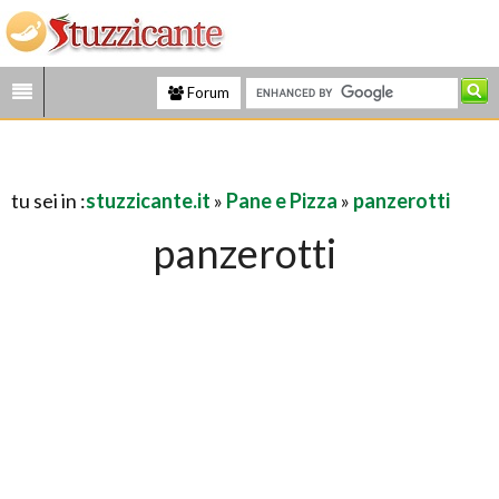
Forum
tu sei in :
stuzzicante.it
»
Pane e Pizza
»
panzerotti
panzerotti