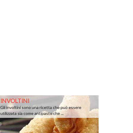
INVOLTINI
Gli involtini sono una ricetta che può essere
utilizzata sia come antipasto che ...