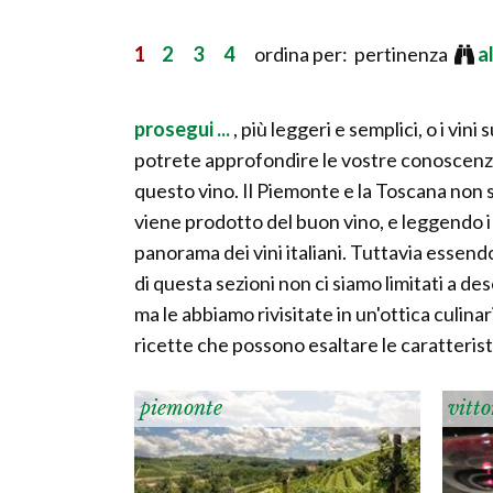
1
2
3
4
ordina per: pertinenza
a
prosegui ...
, più leggeri e semplici, o i vin
potrete approfondire le vostre conoscenze 
questo vino. Il Piemonte e la Toscana non so
viene prodotto del buon vino, e leggendo i
panorama dei vini italiani. Tuttavia essendo 
di questa sezioni non ci siamo limitati a des
ma le abbiamo rivisitate in un'ottica culin
ricette che possono esaltare le caratteristi
piemonte
vitto