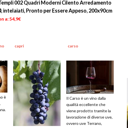
Templi 002 Quadri Moderni Cilento Arredamento
4; intelaiati, Pronto per Essere Appeso, 200x90cm
n a: 54,9€
ino
capri
carso
no è
Il Carso è un vino dalla
,
qualità eccellente che
ana.
viene prodotto tramite la
lavorazione di diverse uve,
ovvero uve Terrano,