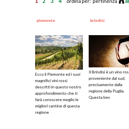
1
2
3
4
ordina per: pertinenza
a
piemonte
brindisi
Il Brindisi è un vino ro
Ecco il Piemonte ed i suoi
proveniente dal sud,
magnifici vini rossi
precisamente dalla
descritti in questo nostro
regione della Puglia.
approfondimento che ti
Questa bev
farà conoscere meglio le
migliori cantine di questa
regione