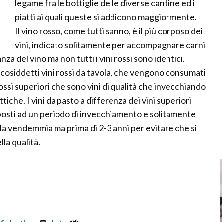
legame fra le bottiglie delle diverse cantine ed i
piatti ai quali queste si addicono maggiormente.
Il vino rosso, come tutti sanno, è il più corposo dei
vini, indicato solitamente per accompagnare carni
a del vino ma non tutti i vini rossi sono identici.
, i cosiddetti vini rossi da tavola, che vengono consumati
 rossi superiori che sono vini di qualità che invecchiando
tiche. I vini da pasto a differenza dei vini superiori
osti ad un periodo di invecchiamento e solitamente
 vendemmia ma prima di 2-3 anni per evitare che si
la qualità.