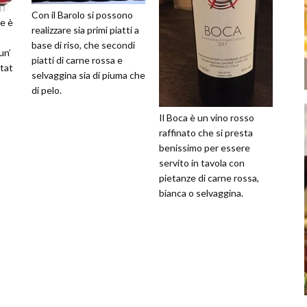
Con il Barolo si possono
e è
realizzare sia primi piatti a
base di riso, che secondi
un’
piatti di carne rossa e
tat
selvaggina sia di piuma che
di pelo.
Il Boca è un vino rosso
raffinato che si presta
benissimo per essere
servito in tavola con
pietanze di carne rossa,
bianca o selvaggina.