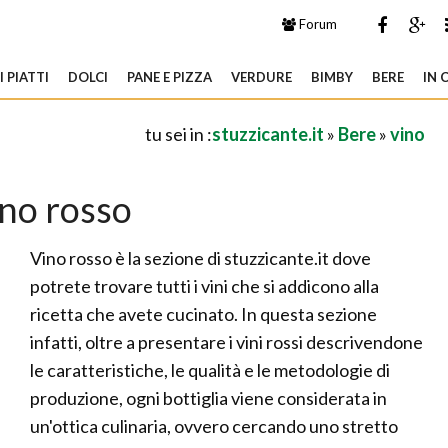
Forum
 PIATTI
DOLCI
PANE E PIZZA
VERDURE
BIMBY
BERE
IN 
tu sei in :
stuzzicante.it
»
Bere
»
vino
ino rosso
Vino rosso è la sezione di stuzzicante.it dove
potrete trovare tutti i vini che si addicono alla
ricetta che avete cucinato. In questa sezione
infatti, oltre a presentare i vini rossi descrivendone
le caratteristiche, le qualità e le metodologie di
produzione, ogni bottiglia viene considerata in
un'ottica culinaria, ovvero cercando uno stretto