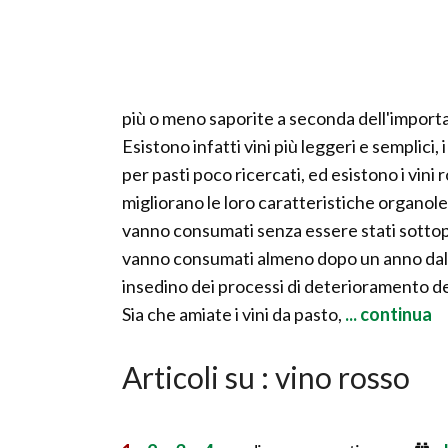
più o meno saporite a seconda dell'importanz
Esistono infatti vini più leggeri e semplici
per pasti poco ricercati, ed esistono i vini
migliorano le loro caratteristiche organolet
vanno consumati senza essere stati sottop
vanno consumati almeno dopo un anno dalla
insedino dei processi di deterioramento del
Sia che amiate i vini da pasto,
... continua
Articoli su : vino rosso