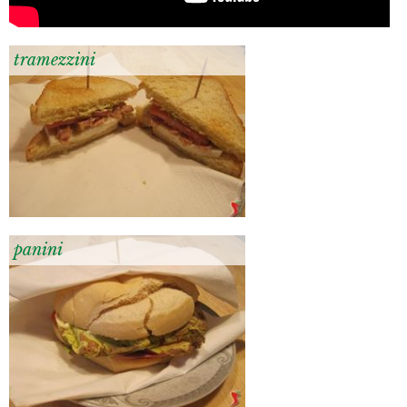
tramezzini
panini