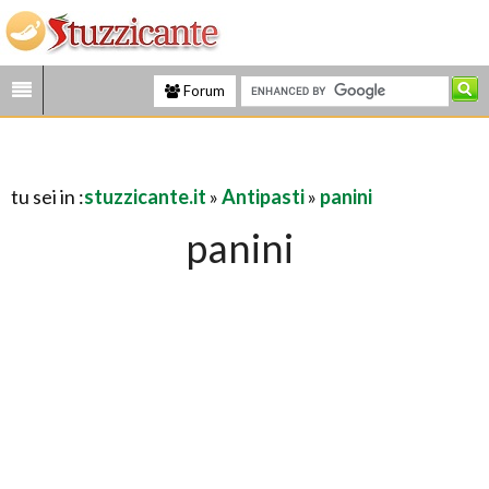
Forum
tu sei in :
stuzzicante.it
»
Antipasti
»
panini
panini