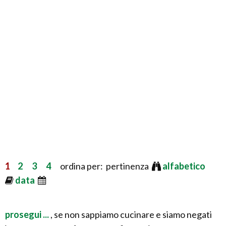
1
2
3
4
ordina per: pertinenza
alfabetico
data
prosegui ...
, se non sappiamo cucinare e siamo negati