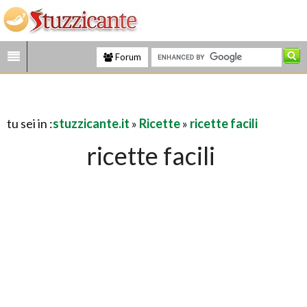
Forum
tu sei in :
stuzzicante.it
»
Ricette
»
ricette facili
ricette facili