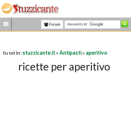
Forum
tu sei in :
stuzzicante.it
»
Antipasti
»
aperitivo
ricette per aperitivo