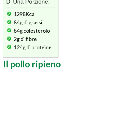
Di Una Porzione:
1298Kcal
84g
di grassi
84g
colesterolo
2g
di fibre
124g
di proteine
Il pollo ripieno