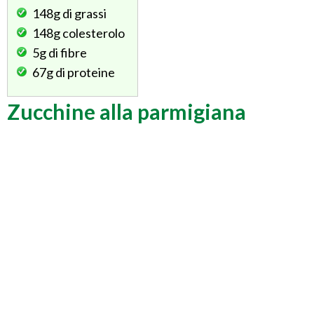
148g
di grassi
148g
colesterolo
5g
di fibre
67g
di proteine
Zucchine alla parmigiana