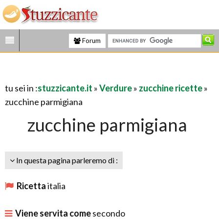
Forum
tu sei in :
stuzzicante.it
»
Verdure
»
zucchine ricette
»
zucchine parmigiana
zucchine parmigiana
In questa pagina parleremo di :
Ricetta
italia
Viene servita come
secondo