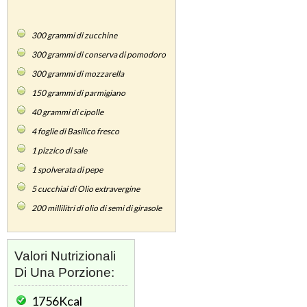
300
grammi di zucchine
300
grammi di conserva di pomodoro
300
grammi di mozzarella
150
grammi di parmigiano
40
grammi di cipolle
4
foglie di Basilico fresco
1
pizzico di sale
1
spolverata di pepe
5
cucchiai di Olio extravergine
200
millilitri di olio di semi di girasole
Valori Nutrizionali
Di Una Porzione:
1756Kcal