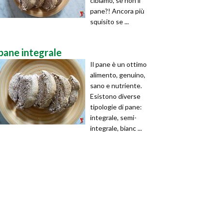
cibiamo, se non il
pane?! Ancora più
squisito se ...
pane integrale
Il pane è un ottimo
alimento, genuino,
sano e nutriente.
Esistono diverse
tipologie di pane:
integrale, semi-
integrale, bianc ...