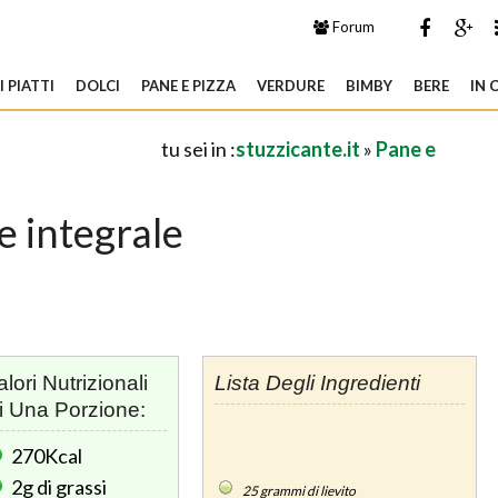
Forum
 PIATTI
DOLCI
PANE E PIZZA
VERDURE
BIMBY
BERE
IN 
tu sei in :
stuzzicante.it
»
Pane e
e integrale
alori Nutrizionali
Lista Degli Ingredienti
i Una Porzione:
270Kcal
2g
di grassi
25
grammi di lievito