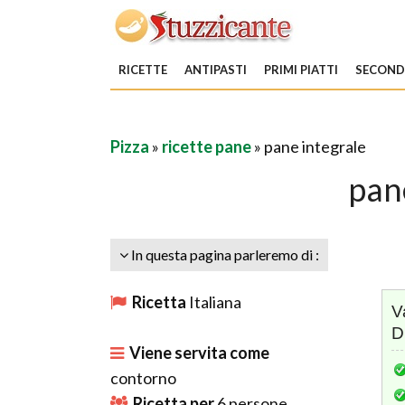
RICETTE
ANTIPASTI
PRIMI PIATTI
SECONDI
Pizza
»
ricette pane
» pane integrale
pan
In questa pagina parleremo di :
Ricetta
Italiana
V
D
Viene servita come
contorno
Ricetta per
6
persone