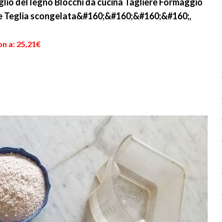
lio del legno Blocchi da cucina Tagliere Formaggio
le Teglia scongelata&#160;&#160;&#160;&#160;,
n a: 25,21€