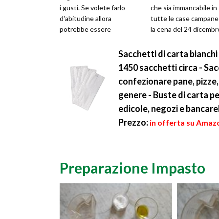
i gusti. Se volete farlo
che sia immancabile in
d'abitudine allora
tutte le case campane
potrebbe essere
la cena del 24 dicembre
conveniente pensare di
tutta la Campania co...
adoperare...
Sacchetti di carta bianch
1450 sacchetti circa - Sacc
confezionare pane, pizze, 
genere - Buste di carta pe
edicole, negozi e bancare
Prezzo:
in offerta su Amazo
Preparazione Impasto