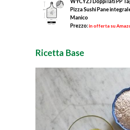
WYCYZJ Doppi lati PP Tag
Pizza Sushi Pane integra
Manico
Prezzo:
in offerta su Amazo
Ricetta Base