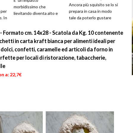
E' un impasto
Ancora più squisito se lo si
morbidissimo che
 per
prepara in casa in modo
lievitando diventa alto e
. In
tale da poterlo gustare
una volta cotto resta
appena sfornato, cal...
soffice ed alto. Il pa...
i - Formato cm. 14x28 - Scatola da Kg. 10 contenente
hetti in carta kraft bianca per alimenti ideali per
dolci, confetti, caramelle ed articoli da forno in
rfette per locali di ristorazione, tabaccherie,
lle
n a: 22,7€