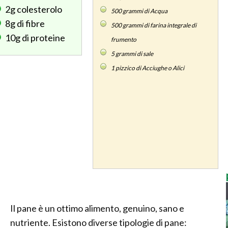
2g
colesterolo
500
grammi di Acqua
8g
di fibre
500
grammi di farina integrale di
10g
di proteine
frumento
5
grammi di sale
1
pizzico di Acciughe o Alici
Il pane è un ottimo alimento, genuino, sano e
nutriente. Esistono diverse tipologie di pane: