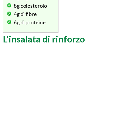
8g
colesterolo
4g
di fibre
6g
di proteine
L'insalata di rinforzo