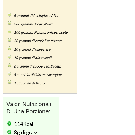
6
grammi di Acciughe o Alici
300
grammi di cavolfiore
100
grammi di peperoni sott'aceto
30
grammi di cetrioli sott'aceto
10
grammi di olive nere
10
grammi di olive verdi
6
grammi di capperi sott'acetp
5
cucchiai di Olio extravergine
1
cucchiao di Aceto
Valori Nutrizionali
Di Una Porzione:
114Kcal
8g
di grassi