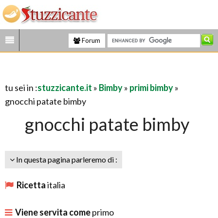
Forum
tu sei in :
stuzzicante.it
»
Bimby
»
primi bimby
»
gnocchi patate bimby
gnocchi patate bimby
In questa pagina parleremo di :
Ricetta
italia
Viene servita come
primo