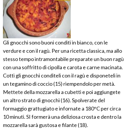
Gli gnocchi sono buoni conditi in bianco, con le
verdure e con il ragù. Per una ricetta classica, ma allo
stesso tempo intramontabile preparate un buon ragù
con una soffritto di cipolla e carota e carne macinata.
Cotti gli gnocchi conditeli con il ragù e disponeteli in
un tegamino di coccio (15) riempendolo per metà.
Mettete della mozzarella a cubetti e poi aggiungete
un altro strato di gnocchi (16). Spolverate del
formaggio grattugiato e infornate a 180°C per circa
10 minuti. SI formerà una deliziosa crosta e dentro la
mozzarella sarà gustosa e filante (18).