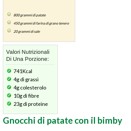
800
grammi di patate
450
grammi di farina di grano tenero
20
grammi di sale
Valori Nutrizionali
Di Una Porzione:
741Kcal
4g
di grassi
4g
colesterolo
10g
di fibre
23g
di proteine
Gnocchi di patate con il bimby