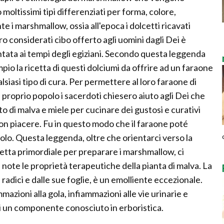
 moltissimi tipi differenziati per forma, colore,
 i marshmallow, ossia all'epoca i dolcetti ricavati
ero considerati cibo offerto agli uomini dagli Dei è
ata ai tempi degli egiziani. Secondo questa leggenda
mpio la ricetta di questi dolciumi da offrire ad un faraone
siasi tipo di cura. Per permettere al loro faraone di
l proprio popolo i sacerdoti chiesero aiuto agli Dei che
to di malva e miele per cucinare dei gustosi e curativi
on piacere. Fu in questo modo che il faraone poté
olo. Questa leggenda, oltre che orientarci verso la
cetta primordiale per preparare i marshmallow, ci
 note le proprietà terapeutiche della pianta di malva. La
e radici e dalle sue foglie, è un emolliente eccezionale.
mmazioni alla gola, infiammazioni alle vie urinarie e
ggi un componente conosciuto in erboristica.