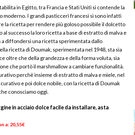
bilita in Egitto, tra Francia e Stati Uniti si contende la
 moderno. I grandi pasticceri francesi si sono infatti
e la ricetta per rendere più goloso possibile il dolcetto
 al successo la loro ricetta a base di estratto di malva e
a a diffondersi una ricetta sperimentata dallo
lla ricetta di Doumak, sperimentata nel 1948, sta sia
ce oltre che della grandezza e della forma voluta, sia
ione che portò il marshmallow a cambiare funzionalità.
ativo perchè insieme di estratto di malva e miele, nel
curativo e poi dolce nobile, con la ricetta di Doumak
 che conosciamo oggi.
ne in acciaio dolce facile da installare, asta
n a: 20,55€