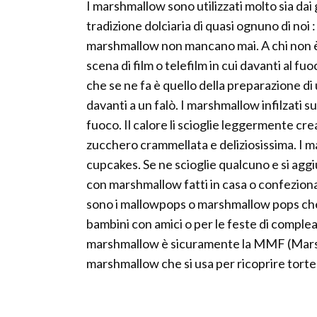
I marshmallow sono utilizzati molto sia dai
tradizione dolciaria di quasi ognuno di noi :
marshmallow non mancano mai. A chi non è
scena di film o telefilm in cui davanti al f
che se ne fa è quello della preparazione d
davanti a un falò. I marshmallow infilzati
fuoco. Il calore li scioglie leggermente cr
zucchero crammellata e deliziosissima. I m
cupcakes. Se ne scioglie qualcuno e si aggi
con marshmallow fatti in casa o confezion
sono i mallowpops o marshmallow pops che 
bambini con amici o per le feste di complea
marshmallow è sicuramente la MMF (Marsh
marshmallow che si usa per ricoprire torte 