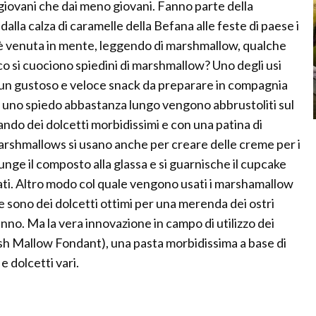
 giovani che dai meno giovani. Fanno parte della
 dalla calza di caramelle della Befana alle feste di paese i
 venuta in mente, leggendo di marshmallow, qualche
uoco si cuociono spiedini di marshmallow? Uno degli usi
i un gustoso e veloce snack da preparare in compagnia
 su uno spiedo abbastanza lungo vengono abbrustoliti sul
eando dei dolcetti morbidissimi e con una patina di
arshmallows si usano anche per creare delle creme per i
unge il composto alla glassa e si guarnische il cupcake
ati. Altro modo col quale vengono usati i marshamallow
sono dei dolcetti ottimi per una merenda dei ostri
nno. Ma la vera innovazione in campo di utilizzo dei
 Mallow Fondant), una pasta morbidissima a base di
e dolcetti vari.