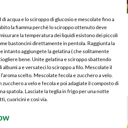
 di acqua e lo sciroppo di glucosio e mescolate fino a
ubito la fiamma perchè lo sciroppo ottenuto deve
isurare la temperatura dei liquidi esistono dei piccoli
ome bastoncini direttamente in pentola. Raggiunta la
 intanto aggiungete la gelatina ( che solitamente
 sciogliere bene. Unite gelatina e sciroppo sbattendo
lbumi a e versateci lo sciroppo a filo. Mescolate il
l'aroma scelto. Mescolate fecola e zucchero a velo.
n zucchero a velo e fecola e poi adagiate il composto di
a spatola. Lasciate la teglia in frigo per una notte
ti, cuoricini e così via.
low