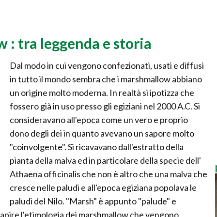
 : tra leggenda e storia
Dal modo in cui vengono confezionati, usati e diffusi
in tutto il mondo sembra che i marshmallow abbiano
un origine molto moderna. In realtà si ipotizza che
fossero già in uso presso gli egiziani nel 2000 A.C. Si
consideravano all'epoca come un vero e proprio
dono degli dei in quanto avevano un sapore molto
"coinvolgente". Si ricavavano dall'estratto della
pianta della malva ed in particolare della specie dell'
Athaena officinalis che non è altro che una malva che
cresce nelle paludi e all'epoca egiziana popolava le
paludi del Nilo. "Marsh" è appunto "palude" e
e capire l'etimologia dei marshmallow che vengono