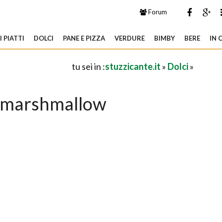
Forum
 PIATTI
DOLCI
PANE E PIZZA
VERDURE
BIMBY
BERE
IN 
tu sei in :
stuzzicante.it
»
Dolci
»
a marshmallow