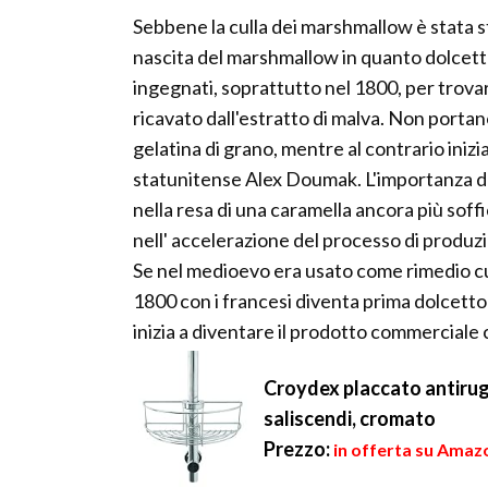
Sebbene la culla dei marshmallow è stata sta
nascita del marshmallow in quanto dolcetto
ingegnati, soprattutto nel 1800, per trovar
ricavato dall'estratto di malva. Non portano
gelatina di grano, mentre al contrario inizi
statunitense Alex Doumak. L'importanza de
nella resa di una caramella ancora più soffi
nell' accelerazione del processo di produz
Se nel medioevo era usato come rimedio cur
1800 con i francesi diventa prima dolcetto 
inizia a diventare il prodotto commerciale
Croydex placcato antiruggi
saliscendi, cromato
Prezzo:
in offerta su Amazo