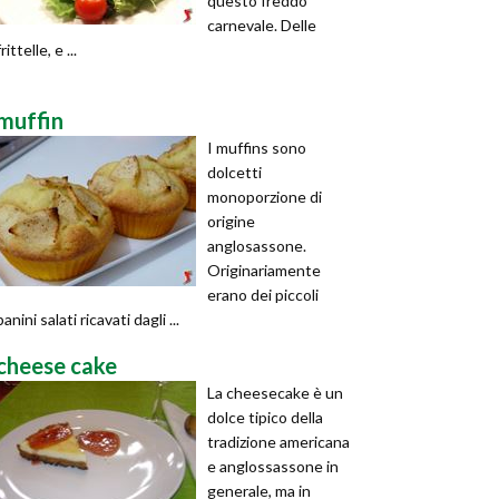
questo freddo
carnevale. Delle
frittelle, e ...
muffin
I muffins sono
dolcetti
monoporzione di
origine
anglosassone.
Originariamente
erano dei piccoli
panini salati ricavati dagli ...
cheese cake
La cheesecake è un
dolce tipico della
tradizione americana
e anglossassone in
generale, ma in