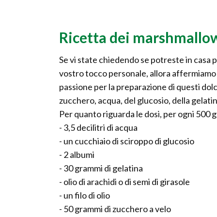
Ricetta dei marshmallo
Se vi state chiedendo se potreste in casa p
vostro tocco personale, allora affermiamo 
passione per la preparazione di questi dolc
zucchero, acqua, del glucosio, della gelatin
Per quanto riguarda le dosi, per ogni 500
- 3,5 decilitri di acqua
- un cucchiaio di sciroppo di glucosio
- 2 albumi
- 30 grammi di gelatina
- olio di arachidi o di semi di girasole
- un filo di olio
- 50 grammi di zucchero a velo