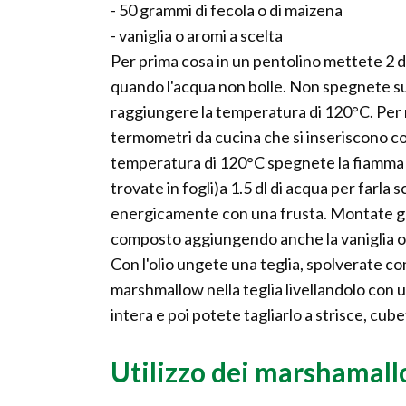
- 50 grammi di fecola o di maizena
- vaniglia o aromi a scelta
Per prima cosa in un pentolino mettete 2 dl
quando l'acqua non bolle. Non spegnete s
raggiungere la temperatura di 120°C. Per m
termometri da cucina che si inseriscono c
temperatura di 120°C spegnete la fiamma e
trovate in fogli)a 1.5 dl di acqua per farla
energicamente con una frusta. Montate gli a
composto aggiungendo anche la vaniglia o 
Con l'olio ungete una teglia, spolverate co
marshmallow nella teglia livellandolo con un
intera e poi potete tagliarlo a strisce, cubet
Utilizzo dei marshamal