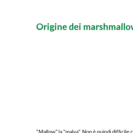
Origine dei marshmallow
"Mallow" la "malva". Non è quindi difficil