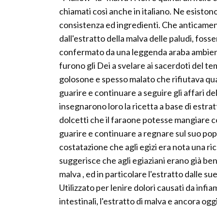
chiamati così anche in italiano. Ne esistono
consistenza ed ingredienti. Che anticamente
dall'estratto della malva delle paludi, foss
confermato da una leggenda araba ambient
furono gli Dei a svelare ai sacerdoti del te
golosone e spesso malato che rifiutava qual
guarire e continuare a seguire gli affari de
insegnarono loro la ricetta a base di estrat
dolcetti che il faraone potesse mangiare c
guarire e continuare a regnare sul suo pop
costatazione che agli egizi era nota una ri
suggerisce che agli egiaziani erano già ben
malva , ed in particolare l'estratto dalle su
Utilizzato per lenire dolori causati da infia
intestinali, l'estratto di malva e ancora o