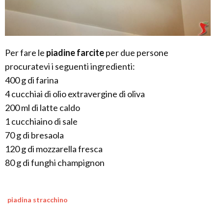
Per fare le
piadine farcite
per due persone
procuratevi i seguenti ingredienti:
400 g di farina
4 cucchiai di olio extravergine di oliva
200 ml di latte caldo
1 cucchiaino di sale
70 g di bresaola
120 g di mozzarella fresca
80 g di funghi champignon
piadina stracchino