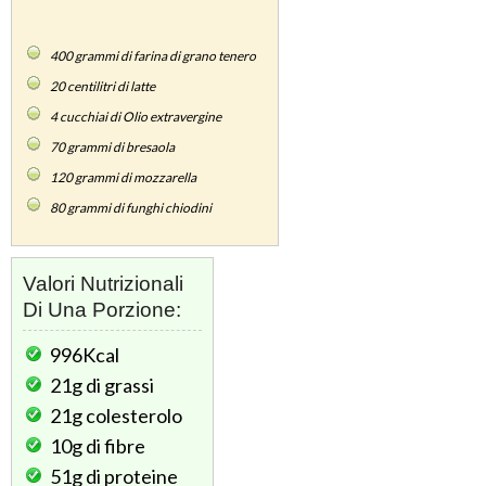
400
grammi di farina di grano tenero
20
centilitri di latte
4
cucchiai di Olio extravergine
70
grammi di bresaola
120
grammi di mozzarella
80
grammi di funghi chiodini
Valori Nutrizionali
Di Una Porzione:
996Kcal
21g
di grassi
21g
colesterolo
10g
di fibre
51g
di proteine