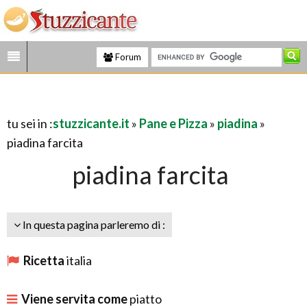
Forum
tu sei in :
stuzzicante.it
»
Pane e Pizza
»
piadina
»
piadina farcita
piadina farcita
In questa pagina parleremo di :
Ricetta
italia
Viene servita come
piatto