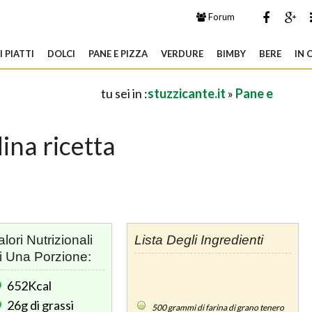
Forum
 PIATTI
DOLCI
PANE E PIZZA
VERDURE
BIMBY
BERE
IN 
tu sei in :
stuzzicante.it
»
Pane e
ina ricetta
alori Nutrizionali
Lista Degli Ingredienti
i Una Porzione:
652Kcal
26g
di grassi
500
grammi di farina di grano tenero