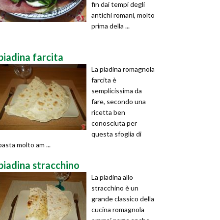
fin dai tempi degli
antichi romani, molto
prima della ...
piadina farcita
La piadina romagnola
farcita è
semplicissima da
fare, secondo una
ricetta ben
conosciuta per
questa sfoglia di
pasta molto am ...
piadina stracchino
La piadina allo
stracchino è un
grande classico della
cucina romagnola