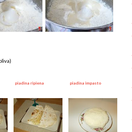
oliva)
piadina ripiena
piadina impasto