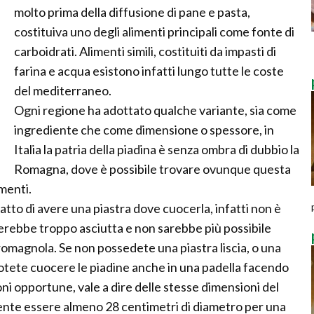
molto prima della diffusione di pane e pasta,
costituiva uno degli alimenti principali come fonte di
carboidrati. Alimenti simili, costituiti da impasti di
farina e acqua esistono infatti lungo tutte le coste
del mediterraneo.
Ogni regione ha adottato qualche variante, sia come
ingrediente che come dimensione o spessore, in
Italia la patria della piadina è senza ombra di dubbio la
Romagna, dove è possibile trovare ovunque questa
menti.
patto di avere una piastra dove cuocerla, infatti non è
lterebbe troppo asciutta e non sarebbe più possibile
romagnola. Se non possedete una piastra liscia, o una
potete cuocere le piadine anche in una padella facendo
ni opportune, vale a dire delle stesse dimensioni del
mente essere almeno 28 centimetri di diametro per una