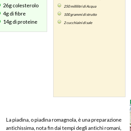
26g
colesterolo
250
millilitri di Acqua
4g
di fibre
100
grammi di strutto
14g
di proteine
2
cucchiaini di sale
La piadina, o piadina romagnola, è una preparazione
antichissima, nota fin dai tempi degli antichi romani,