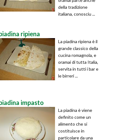
oramai parte anche
della tradizione
italiana, conosciu ...
piadina ripiena
La piadina ripiena è il
grande classico della
cucina romagnola, e
oramai di tutta Italia,
servita in tutti i bar e
le birreri ...
piadina impasto
La piadina è viene
definito come un
alimento che si
costituisce in
particolare da una