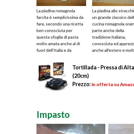
La piadina romagnola
La piadina allo stracch
farcita è semplicissima da
un grande classico del
fare, secondo una ricetta
cucina romagnola oram
ben conosciuta per
parte anche della
questa sfoglia di pasta
tradizione italiana,
molto amata anche al di
conosciuta ed apprezz
fuori dell'Italia e da
anche all'estero e mol
moltissimo tempo.
semplice da realizzare,
Originaria infatti...
anche nel...
Tortillada - Pressa di Alt
(20cm)
Prezzo:
in offerta su Amazo
Impasto