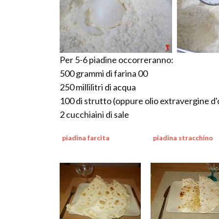
Per 5-6 piadine occorreranno:
500 grammi di farina 00
250 millilitri di acqua
100 di strutto (oppure olio extravergine d'
2 cucchiaini di sale
piadina farcita
piadina stracchino