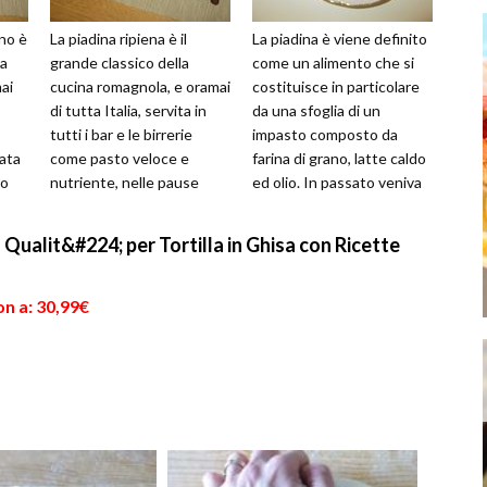
ino è
La piadina ripiena è il
La piadina è viene definito
la
grande classico della
come un alimento che si
ai
cucina romagnola, e oramai
costituisce in particolare
di tutta Italia, servita in
da una sfoglia di un
tutti i bar e le birrerie
impasto composto da
ata
come pasto veloce e
farina di grano, latte caldo
to
nutriente, nelle pause
ed olio. In passato veniva
pranzo dell'ufficio o anche
usato anche lo strutto, ...
se...
a Qualit&#224; per Tortilla in Ghisa con Ricette
n a: 30,99€