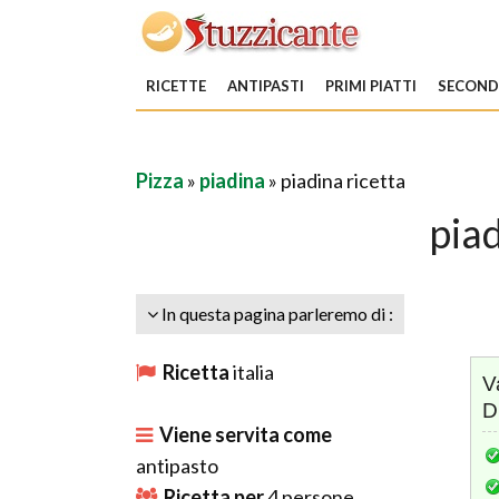
RICETTE
ANTIPASTI
PRIMI PIATTI
SECONDI
Pizza
»
piadina
» piadina ricetta
piad
In questa pagina parleremo di :
Ricetta
italia
V
D
Viene servita come
antipasto
Ricetta per
4
persone