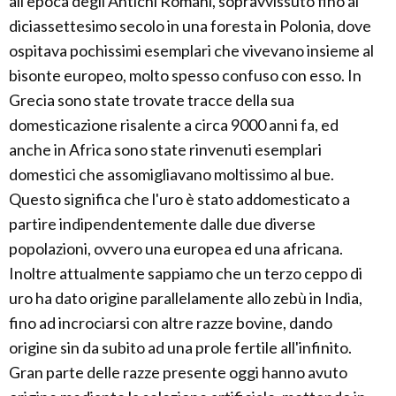
all'epoca degli Antichi Romani, sopravvissuto fino al
diciassettesimo secolo in una foresta in Polonia, dove
ospitava pochissimi esemplari che vivevano insieme al
bisonte europeo, molto spesso confuso con esso. In
Grecia sono state trovate tracce della sua
domesticazione risalente a circa 9000 anni fa, ed
anche in Africa sono state rinvenuti esemplari
domestici che assomigliavano moltissimo al bue.
Questo significa che l'uro è stato addomesticato a
partire indipendentemente dalle due diverse
popolazioni, ovvero una europea ed una africana.
Inoltre attualmente sappiamo che un terzo ceppo di
uro ha dato origine parallelamente allo zebù in India,
fino ad incrociarsi con altre razze bovine, dando
origine sin da subito ad una prole fertile all'infinito.
Gran parte delle razze presente oggi hanno avuto