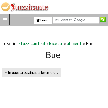
Forum
tu sei in :
stuzzicante.it
»
Ricette
»
alimenti
» Bue
Bue
In questa pagina parleremo di :