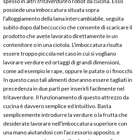
spesso in altri
tritaverdure
o robot da cucina. Esso
possiede una imboccatura situata sopra
l'alloggiamento della lama intercambiabile, seguita
subito dopo dal beccuccio che consente di scaricare il
prodotto che avete lavorato direttamente in un
contenitore o in una ciotola. L'imboccatura risulta
essere troppo piccola nel caso in cui si vogliano
lavorare verdure ed ortaggi di grandi dimensioni,
come ad esempio le rape, oppure le patate o i finocchi.
In questo caso tali alimenti dovranno essere tagliati in
precedenza in due parti per inserirli facilmente nel
tritaverdure. Il funzionamento di questo attrezzo da
cucina è davvero semplice ed intuitivo. Basta
semplicemente introdurre la verdure o la frutta che
desiderate lavorare nell'imboccatura superiore con
una mano aiutandosi con l'accessorio apposito, e