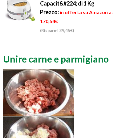
Capacit&#224; di 1 Kg
Prezzo:
in offerta su Amazon a:
170,54€
(Risparmi 39,45€)
Unire carne e parmigiano