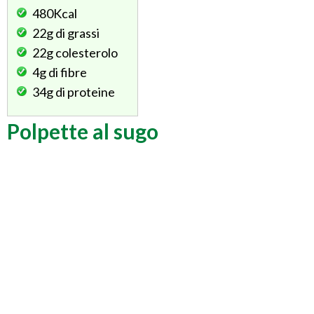
480Kcal
22g
di grassi
22g
colesterolo
4g
di fibre
34g
di proteine
Polpette al sugo