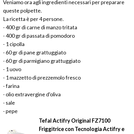
Veniamo ora agli ingredienti necessari per preparare
queste polpette.
La ricetta è per 4 persone.
- 400 gr di carne di manzo tritata
- 400 gr di passata di pomodoro
- 1 cipolla
- 60 gr di pane grattuggiato
- 60 gr di parmigiano grattuggiato
- 1 uovo
- 1 mazzetto di prezzemolo fresco
- farina
- olio extravergine d'oliva
- sale
- pepe
Tefal Actifry Original FZ7100
Friggitrice con Tecnologia Actifry e