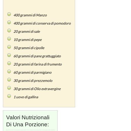
400
grammi di Manzo
400
grammi di conserva di pomodoro
20
grammi di sale
10
grammi di pepe
50
grammi di cipolle
60
grammi di pane grattuggiato
20
grammi di farina di frumento
60
grammi di parmigiano
30
grammi di prezzemolo
30
grammi di Olio extravergine
1
uovo di gallina
Valori Nutrizionali
Di Una Porzione: