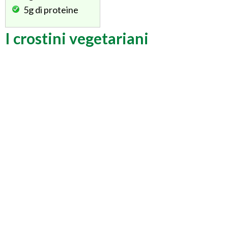
5g
di proteine
I crostini vegetariani