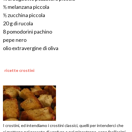
½ melanzana piccola
½ zucchina piccola
20 g di rucola
8 pomodorini pachino
pepe nero
olio extravergine di oliva
ricette crostini
I crostini, ed intendiamo i crostini classici, quelli per intenderci che
si mettono nel passato di verdure o nel minestrone, sono facilissimi