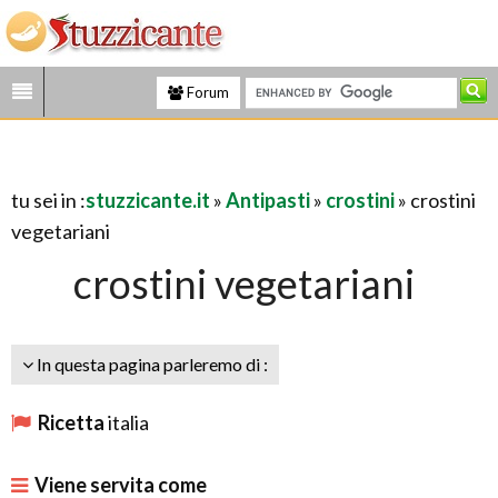
Forum
tu sei in :
stuzzicante.it
»
Antipasti
»
crostini
» crostini
vegetariani
crostini vegetariani
In questa pagina parleremo di :
Ricetta
italia
Viene servita come