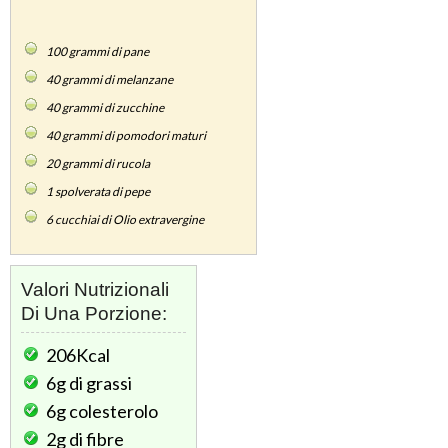
100
grammi di pane
40
grammi di melanzane
40
grammi di zucchine
40
grammi di pomodori maturi
20
grammi di rucola
1
spolverata di pepe
6
cucchiai di Olio extravergine
Valori Nutrizionali
Di Una Porzione:
206Kcal
6g
di grassi
6g
colesterolo
2g
di fibre