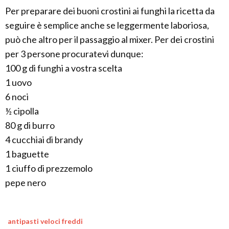
Per preparare dei buoni crostini ai funghi la ricetta da
seguire è semplice anche se leggermente laboriosa,
può che altro per il passaggio al mixer. Per dei crostini
per 3 persone procuratevi dunque:
100 g di funghi a vostra scelta
1 uovo
6 noci
½ cipolla
80 g di burro
4 cucchiai di brandy
1 baguette
1 ciuffo di prezzemolo
pepe nero
antipasti veloci freddi