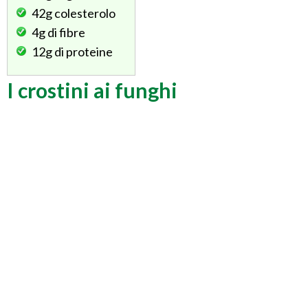
42g
colesterolo
4g
di fibre
12g
di proteine
I crostini ai funghi