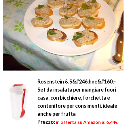
Rosenstein & S&#246;hne&#160;-
Set da insalata per mangiare fuori
casa, con bicchiere, forchetta e
contenitore per consimenti, ideale
anche per frutta
Prezzo:
in offerta su Amazon a: 6,44€