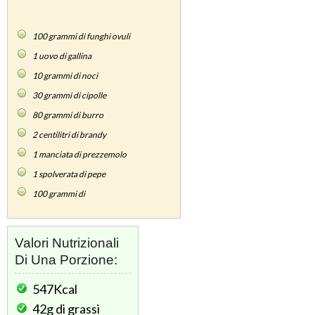
100
grammi di funghi ovuli
1
uovo di gallina
10
grammi di noci
30
grammi di cipolle
80
grammi di burro
2
centilitri di brandy
1
manciata di prezzemolo
1
spolverata di pepe
100
grammi di
Valori Nutrizionali
Di Una Porzione:
547Kcal
42g
di grassi