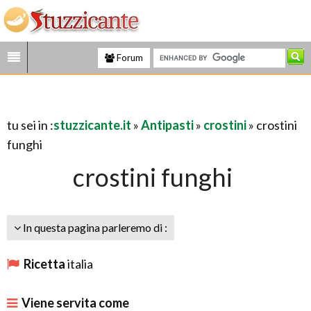
Forum
tu sei in :
stuzzicante.it
»
Antipasti
»
crostini
» crostini
funghi
crostini funghi
In questa pagina parleremo di :
Ricetta
italia
Viene servita come