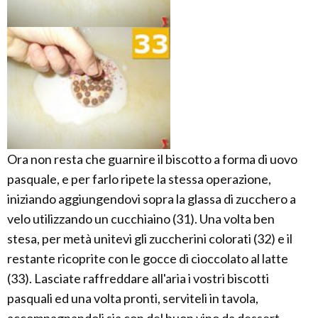
Ora non resta che guarnire il biscotto a forma di uovo
pasquale, e per farlo ripete la stessa operazione,
iniziando aggiungendovi sopra la glassa di zucchero a
velo utilizzando un cucchiaino (31). Una volta ben
stesa, per metà unitevi gli zuccherini colorati (32) e il
restante ricoprite con le gocce di cioccolato al latte
(33). Lasciate raffreddare all'aria i vostri biscotti
pasquali ed una volta pronti, serviteli in tavola,