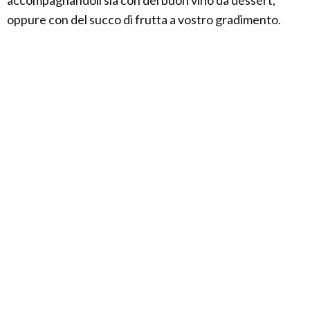
accompagnandoli sia con del buon vino da dessert,
oppure con del succo di frutta a vostro gradimento.