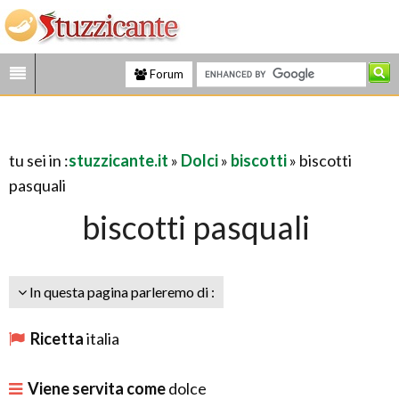
Forum
tu sei in :
stuzzicante.it
»
Dolci
»
biscotti
» biscotti
pasquali
biscotti pasquali
In questa pagina parleremo di :
Ricetta
italia
Viene servita come
dolce