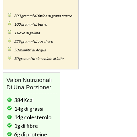
300
grammi di farina di grano tenero
100
grammi di burro
1
uovo di gallina
225
grammi di zucchero
50
millilitri di Acqua
50
grammi di cioccolato al latte
Valori Nutrizionali
Di Una Porzione:
384Kcal
14g
di grassi
14g
colesterolo
1g
di fibre
6g
di proteine