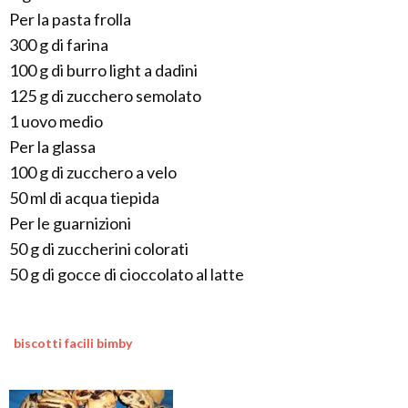
Per la pasta frolla
300 g di farina
100 g di burro light a dadini
125 g di zucchero semolato
1 uovo medio
Per la glassa
100 g di zucchero a velo
50 ml di acqua tiepida
Per le guarnizioni
50 g di zuccherini colorati
50 g di gocce di cioccolato al latte
biscotti facili bimby