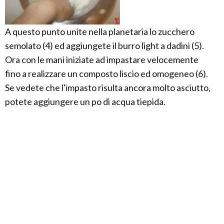
A questo punto unite nella planetaria lo zucchero
semolato (4) ed aggiungete il burro light a dadini (5).
Ora con le mani iniziate ad impastare velocemente
fino a realizzare un composto liscio ed omogeneo (6).
Se vedete che l'impasto risulta ancora molto asciutto,
potete aggiungere un po di acqua tiepida.