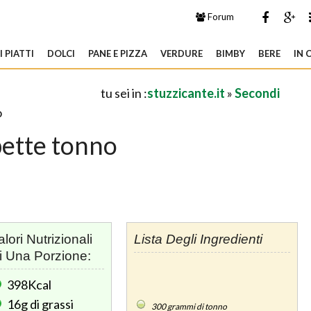
Forum
 PIATTI
DOLCI
PANE E PIZZA
VERDURE
BIMBY
BERE
IN 
tu sei in :
stuzzicante.it
»
Secondi
o
pette tonno
alori Nutrizionali
Lista Degli Ingredienti
i Una Porzione:
398Kcal
16g
di grassi
300
grammi di tonno