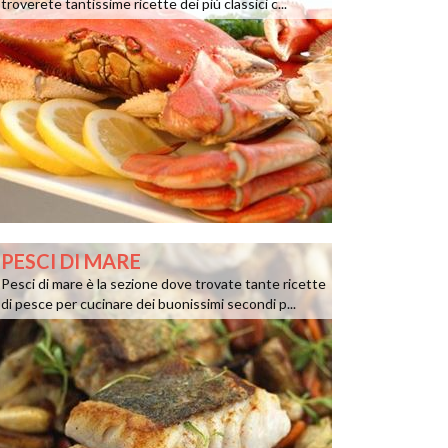
troverete tantissime ricette dei più classici c...
PESCI DI MARE
Pesci di mare è la sezione dove trovate tante ricette
di pesce per cucinare dei buonissimi secondi p...