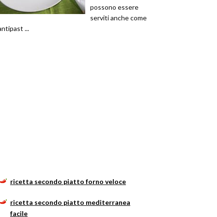
possono essere
serviti anche come
antipast ...
ricetta secondo piatto forno veloce
ricetta secondo piatto mediterranea
facile