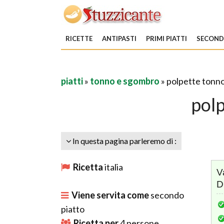
RICETTE
ANTIPASTI
PRIMI PIATTI
SECONDI
piatti
»
tonno e sgombro
» polpette tonn
pol
In questa pagina parleremo di :
Ricetta
italia
V
D
Viene servita come
secondo
piatto
Ricetta per
4
persone