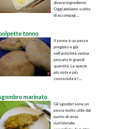
diversi ingredienti.
Oggi abbiamo scelto
di accompag ...
polpette tonno
Il tonno è un pesce
pregiato e già
nell'antichità veniva
pescato in grandi
quantità. La specie
più nota e più
conosciuta è l ...
sgombro marinato
Gli sgombri sono un
pesce molto utile dal
punto di vista
nutrizionale,