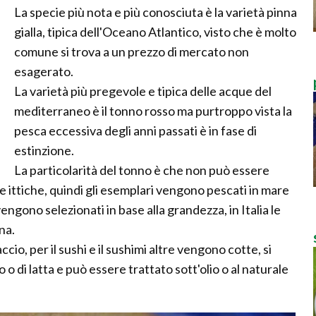
La specie più nota e più conosciuta è la varietà pinna
gialla, tipica dell'Oceano Atlantico, visto che è molto
comune si trova a un prezzo di mercato non
esagerato.
La varietà più pregevole e tipica delle acque del
mediterraneo è il tonno rosso ma purtroppo vista la
pesca eccessiva degli anni passati è in fase di
estinzione.
La particolarità del tonno è che non può essere
ie ittiche, quindi gli esemplari vengono pescati in mare
engono selezionati in base alla grandezza, in Italia le
na.
cio, per il sushi e il sushimi altre vengono cotte, si
o di latta e può essere trattato sott'olio o al naturale