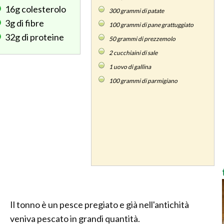
16g
colesterolo
300
grammi di patate
3g
di fibre
100
grammi di pane grattuggiato
32g
di proteine
50
grammi di prezzemolo
2
cucchiaini di sale
1
uovo di gallina
100
grammi di parmigiano
Il tonno è un pesce pregiato e già nell'antichità
veniva pescato in grandi quantità.