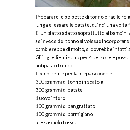
Preparare le polpette di tonno è facile rel
lunga è lessare le patate, quindi una volta f
E' un piatto adatto soprattutto ai bambini 
se invece del tonno si volesse incorporare
cambierebbe di molto, si dovrebbe infatti s
Gli ingredienti sono per 4 persone e poss
antipasto freddo.
L'occorrente per la preparazione è:
300 grammi di tonno in scatola
300 grammi di patate
1 uovo intero
100 grammi di pangrattato
100 grammi di parmigiano
prezzemolo fresco