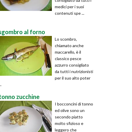
consigliato da tutti i
medici per i suoi
contenuti spe ...
sgombro al forno
Lo scombro,
chiamato anche
maccarello, è il
classico pesce
azzurro consigliato
da tutti i nutrizionisti
per il suo alto poter
..
tonno zucchine
I bocconcini di tonno
ed olive sono un
secondo piatto
molto sfizioso e
leggero che