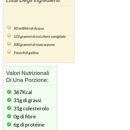
Lista Degli Ingredienti
50
millilitri di Acqua
125
grammi di zucchero vanigliato
500
grammi di mascarpone
5
tuorli di gallina
Valori Nutrizionali
Di Una Porzione:
367Kcal
31g
di grassi
31g
colesterolo
0g
di fibre
6g
di proteine