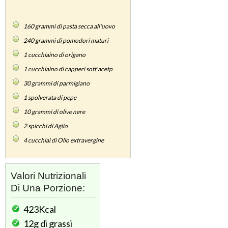
160
grammi di pasta secca all'uovo
240
grammi di pomodori maturi
1
cucchiaino di origano
1
cucchiaino di capperi sott'acetp
30
grammi di parmigiano
1
spolverata di pepe
10
grammi di olive nere
2
spicchi di Aglio
4
cucchiai di Olio extravergine
Valori Nutrizionali
Di Una Porzione:
423Kcal
12g
di grassi