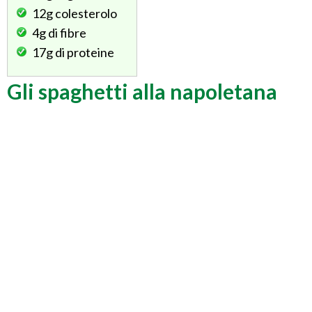
12g
colesterolo
4g
di fibre
17g
di proteine
Gli spaghetti alla napoletana