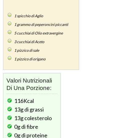
1
spicchio di Aglio
1
grammo di peperoncini piccanti
5
cucchiai di Olio extravergine
3
cucchiai di Aceto
1
pizzico di sale
1
pizzico di origano
Valori Nutrizionali
Di Una Porzione:
116Kcal
13g
di grassi
13g
colesterolo
0g
di fibre
0g
di proteine