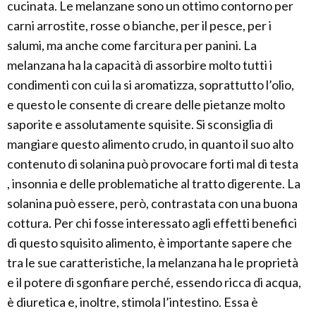
cucinata. Le melanzane sono un ottimo contorno per
carni arrostite, rosse o bianche, per il pesce, per i
salumi, ma anche come farcitura per panini. La
melanzana ha la capacità di assorbire molto tutti i
condimenti con cui la si aromatizza, soprattutto l’olio,
e questo le consente di creare delle pietanze molto
saporite e assolutamente squisite. Si sconsiglia di
mangiare questo alimento crudo, in quanto il suo alto
contenuto di solanina può provocare forti mal di testa
, insonnia e delle problematiche al tratto digerente. La
solanina può essere, però, contrastata con una buona
cottura. Per chi fosse interessato agli effetti benefici
di questo squisito alimento, è importante sapere che
tra le sue caratteristiche, la melanzana ha le proprietà
e il potere di sgonfiare perché, essendo ricca di acqua,
è diuretica e, inoltre, stimola l’intestino. Essa è