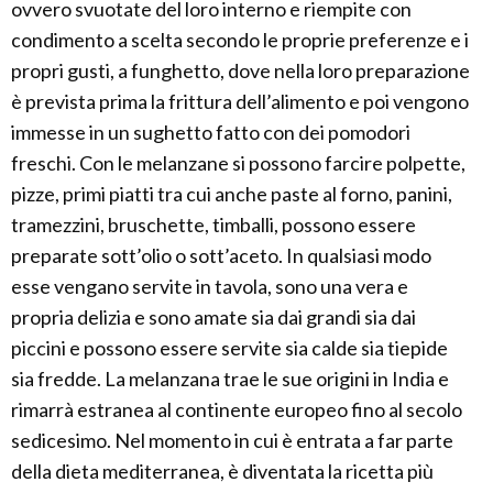
ovvero svuotate del loro interno e riempite con
condimento a scelta secondo le proprie preferenze e i
propri gusti, a funghetto, dove nella loro preparazione
è prevista prima la frittura dell’alimento e poi vengono
immesse in un sughetto fatto con dei pomodori
freschi. Con le melanzane si possono farcire polpette,
pizze, primi piatti tra cui anche paste al forno, panini,
tramezzini, bruschette, timballi, possono essere
preparate sott’olio o sott’aceto. In qualsiasi modo
esse vengano servite in tavola, sono una vera e
propria delizia e sono amate sia dai grandi sia dai
piccini e possono essere servite sia calde sia tiepide
sia fredde. La melanzana trae le sue origini in India e
rimarrà estranea al continente europeo fino al secolo
sedicesimo. Nel momento in cui è entrata a far parte
della dieta mediterranea, è diventata la ricetta più