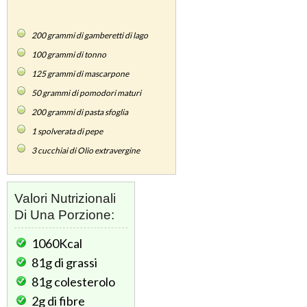
200
grammi di gamberetti di lago
100
grammi di tonno
125
grammi di mascarpone
50
grammi di pomodori maturi
200
grammi di pasta sfoglia
1
spolverata di pepe
3
cucchiai di Olio extravergine
Valori Nutrizionali
Di Una Porzione:
1060Kcal
81g
di grassi
81g
colesterolo
2g
di fibre