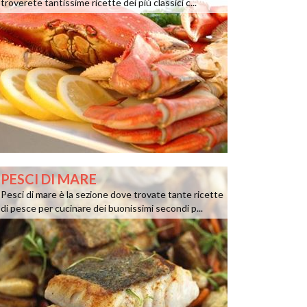
troverete tantissime ricette dei più classici c...
PESCI DI MARE
Pesci di mare è la sezione dove trovate tante ricette
di pesce per cucinare dei buonissimi secondi p...