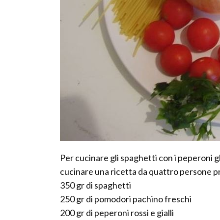
Per cucinare gli spaghetti con i peperoni 
cucinare una ricetta da quattro persone p
350 gr di spaghetti
250 gr di pomodori pachino freschi
200 gr di peperoni rossi e gialli