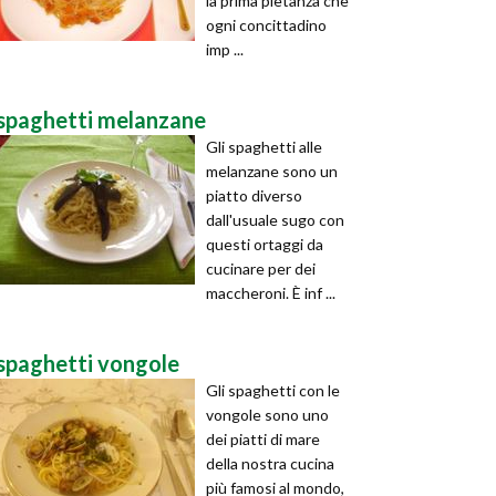
la prima pietanza che
ogni concittadino
imp ...
spaghetti melanzane
Gli spaghetti alle
melanzane sono un
piatto diverso
dall'usuale sugo con
questi ortaggi da
cucinare per dei
maccheroni. È inf ...
spaghetti vongole
Gli spaghetti con le
vongole sono uno
dei piatti di mare
della nostra cucina
più famosi al mondo,