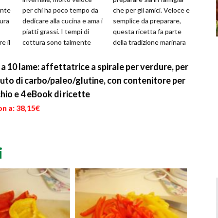
ente
per chi ha poco tempo da
che per gli amici. Veloce e
lura
dedicare alla cucina e ama i
semplice da preparare,
piatti grassi. I tempi di
questa ricetta fa parte
e il
cottura sono talmente
della tradizione marinara
veloci che il primo passo
italiana, del sud Italia i...
da ...
 a 10 lame: affettatrice a spirale per verdure, per
uto di carbo/paleo/glutine, con contenitore per
hio e 4 eBook di ricette
n a: 38,15€
i