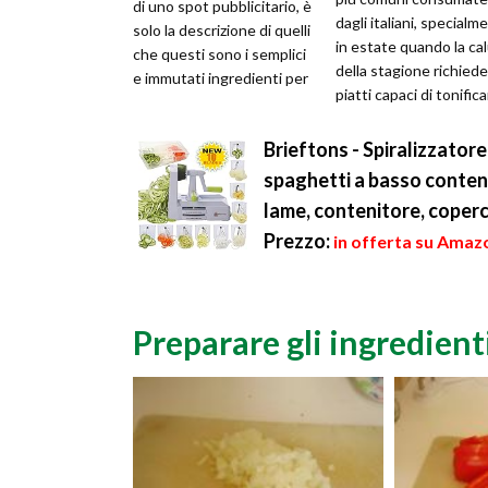
di uno spot pubblicitario, è
dagli italiani, specialm
solo la descrizione di quelli
in estate quando la ca
che questi sono i semplici
della stagione richiede
e immutati ingredienti per
piatti capaci di tonificar
fare la pasta, i...
palato. Il connub...
Brieftons - Spiralizzatore
spaghetti a basso conten
lame, contenitore, coperc
Prezzo:
in offerta su Amazo
Preparare gli ingredient