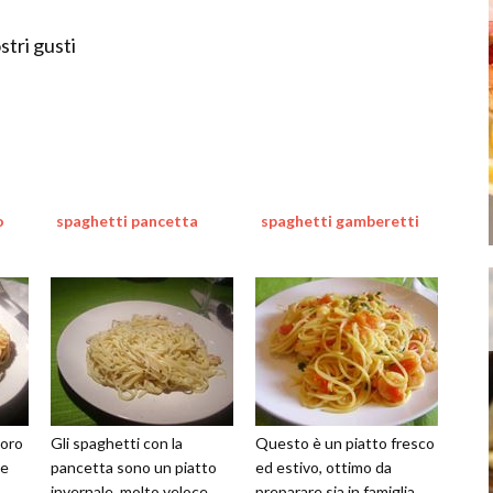
tri gusti
o
spaghetti pancetta
spaghetti gamberetti
doro
Gli spaghetti con la
Questo è un piatto fresco
te
pancetta sono un piatto
ed estivo, ottimo da
invernale, molto veloce
preparare sia in famiglia