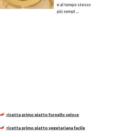
e al tempo stesso
più sempl ...
ricetta primo piatto fornello veloce
ricetta primo piatto vegetariana facile