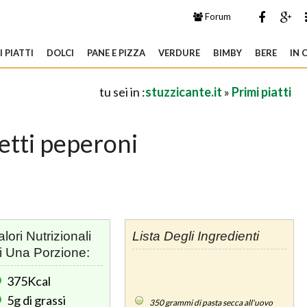
Forum
 PIATTI
DOLCI
PANE E PIZZA
VERDURE
BIMBY
BERE
IN 
tu sei in :
stuzzicante.it
»
Primi piatti
etti peperoni
alori Nutrizionali
Lista Degli Ingredienti
i Una Porzione:
375Kcal
5g
di grassi
350
grammi di pasta secca all'uovo