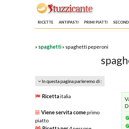
RICETTE
ANTIPASTI
PRIMI PIATTI
SECONDI
»
spaghetti
» spaghetti peperoni
spagh
In questa pagina parleremo di :
Ricetta
italia
V
D
Viene servita come
primo
piatto
Ricetta per
4
persone