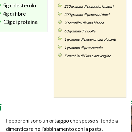
5g
colesterolo
250
grammi di pomodori maturi
4g
di fibre
200
grammi di peperoni dolci
13g
di proteine
20
centilitri di vino bianco
60
grammi di cipolle
1
grammo di peperoncini piccanti
1
grammo di prezzemolo
5
cucchiai di Olio extravergine
i
I peperoni sono un ortaggio che spesso si tende a
dimenticare nell'abbinamento con la pasta,