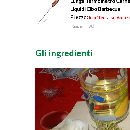
Lunga Termometro Carne D
Liquidi Cibo Barbecue
Prezzo:
in offerta su Amazo
(Risparmi 3€)
Gli ingredienti