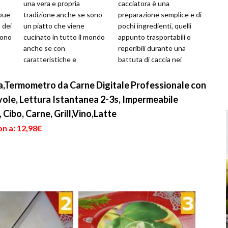
una vera e propria
cacciatora è una
bue
tradizione anche se sono
preparazione semplice e di
 dei
un piatto che viene
pochi ingredienti, quelli
sono
cucinato in tutto il mondo
appunto trasportabili o
anche se con
reperibili durante una
caratteristiche e
battuta di caccia nei
 più
peculiarità differenti. In
boschi, dove era facile
questa videoricetta vi...
reperire alloro o ...
a,Termometro da Carne Digitale Professionale con
le, Lettura Istantanea 2-3s, Impermeabile
Cibo, Carne, Grill,Vino,Latte
n a: 12,98€