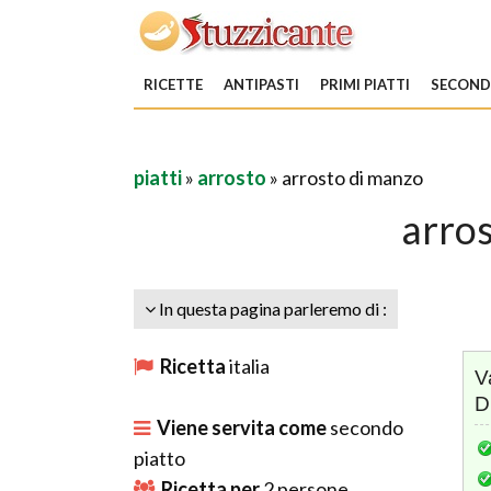
RICETTE
ANTIPASTI
PRIMI PIATTI
SECONDI
piatti
»
arrosto
» arrosto di manzo
arro
In questa pagina parleremo di :
Ricetta
italia
V
D
Viene servita come
secondo
piatto
Ricetta per
2
persone