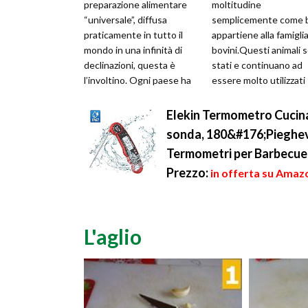
preparazione alimentare
moltitudine
“universale”, diffusa
semplicemente come 
praticamente in tutto il
appartiene alla famiglia
mondo in una infinità di
bovini.Questi animali 
declinazioni, questa è
stati e continuano ad
l’involtino. Ogni paese ha
essere molto utilizzati
un genere d’involtino che
dall'uomo sin dai tempi
lo rappresenta...
antichi, le femm...
Elekin Termometro Cucin
sonda, 180&#176;Pieghevo
Termometri per Barbecue, 
Prezzo:
in offerta su Amazo
L'aglio