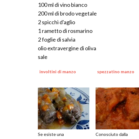
100 ml di vino bianco
200 ml di brodo vegetale
2 spicchi d'aglio
1 rametto di rosmarino
2 foglie di salvia
olio extravergine di oliva
sale
involtini di manzo
spezzatino manzo
Se esiste una
Conosciuto dalla