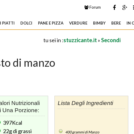
Forum
 PIATTI
DOLCI
PANE E PIZZA
VERDURE
BIMBY
BERE
IN 
tu sei in :
stuzzicante.it
»
Secondi
sto di manzo
alori Nutrizionali
Lista Degli Ingredienti
i Una Porzione:
397Kcal
22g
di grassi
400
grammi di Manzo