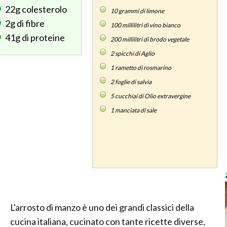
22g
colesterolo
10
grammi di limone
2g
di fibre
100
millilitri di vino bianco
41g
di proteine
200
millilitri di brodo vegetale
2
spicchi di Aglio
1
rametto di rosmarino
2
foglie di salvia
5
cucchiai di Olio extravergine
1
manciata di sale
L'arrosto di manzo è uno dei grandi classici della
cucina italiana, cucinato con tante ricette diverse,