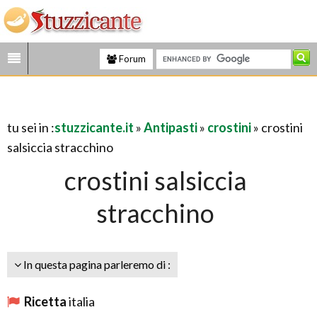
Forum
tu sei in :
stuzzicante.it
»
Antipasti
»
crostini
» crostini
salsiccia stracchino
crostini salsiccia
stracchino
In questa pagina parleremo di :
Ricetta
italia