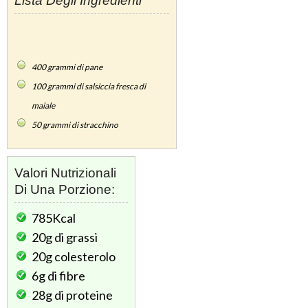
Lista Degli Ingredienti
400
grammi di pane
100
grammi di salsiccia fresca di
maiale
50
grammi di stracchino
Valori Nutrizionali
Di Una Porzione:
785Kcal
20g
di grassi
20g
colesterolo
6g
di fibre
28g
di proteine