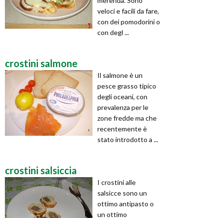
merenda. Sono
veloci e facili da fare,
con dei pomodorini o
con degl ...
crostini salmone
Il salmone è un
pesce grasso tipico
degli oceani, con
prevalenza per le
zone fredde ma che
recentemente è
stato introdotto a ...
crostini salsiccia
I crostini alle
salsicce sono un
ottimo antipasto o
un ottimo