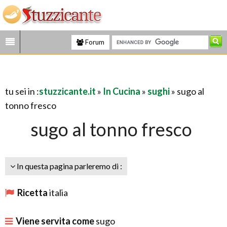
Forum
tu sei in :
stuzzicante.it
»
In Cucina
»
sughi
» sugo al
tonno fresco
sugo al tonno fresco
In questa pagina parleremo di :
Ricetta
italia
Viene servita come
sugo