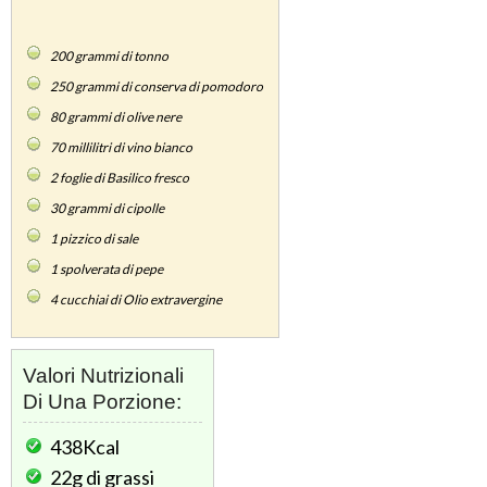
200
grammi di tonno
250
grammi di conserva di pomodoro
80
grammi di olive nere
70
millilitri di vino bianco
2
foglie di Basilico fresco
30
grammi di cipolle
1
pizzico di sale
1
spolverata di pepe
4
cucchiai di Olio extravergine
Valori Nutrizionali
Di Una Porzione:
438Kcal
22g
di grassi