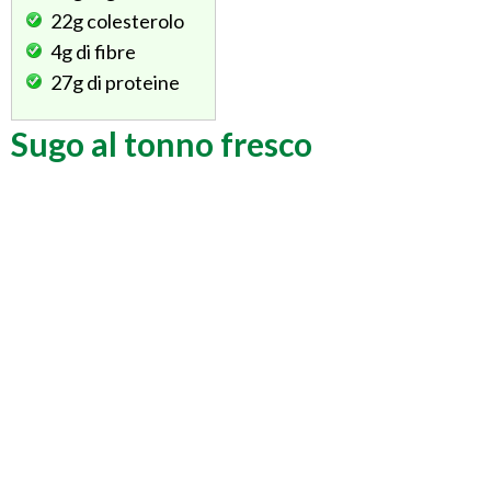
22g
colesterolo
4g
di fibre
27g
di proteine
Sugo al tonno fresco