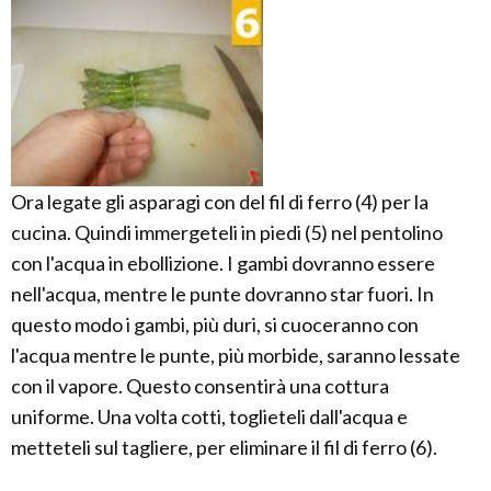
Ora legate gli asparagi con del fil di ferro (4) per la
cucina. Quindi immergeteli in piedi (5) nel pentolino
con l'acqua in ebollizione. I gambi dovranno essere
nell'acqua, mentre le punte dovranno star fuori. In
questo modo i gambi, più duri, si cuoceranno con
l'acqua mentre le punte, più morbide, saranno lessate
con il vapore. Questo consentirà una cottura
uniforme. Una volta cotti, toglieteli dall'acqua e
metteteli sul tagliere, per eliminare il fil di ferro (6).