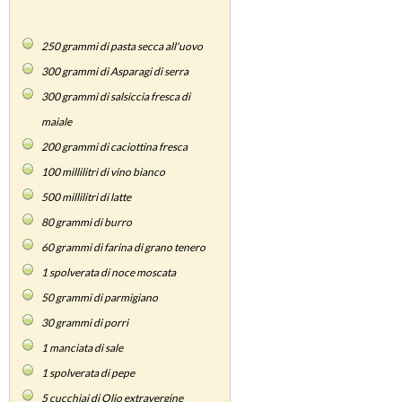
250
grammi di pasta secca all'uovo
300
grammi di Asparagi di serra
300
grammi di salsiccia fresca di
maiale
200
grammi di caciottina fresca
100
millilitri di vino bianco
500
millilitri di latte
80
grammi di burro
60
grammi di farina di grano tenero
1
spolverata di noce moscata
50
grammi di parmigiano
30
grammi di porri
1
manciata di sale
1
spolverata di pepe
5
cucchiai di Olio extravergine