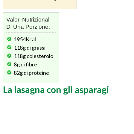
Valori Nutrizionali
Di Una Porzione:
1954Kcal
118g
di grassi
118g
colesterolo
8g
di fibre
82g
di proteine
La lasagna con gli asparagi